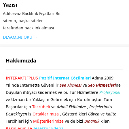
Yazısı
Adilcevaz Backlink Fiyatları Bir
sitenin, başka siteler
tarafından backlink alması
yani kendi adresinin verilmesi,
DEVAMINI OKU →
o sitenin hem reklamı olduğu
kadar hem de arama
motorlarında üst sırada yer
Hakkımızda
alması için önemli bir kriterdir.
Sitenin güvenilirliği arttığı...
GÖKHAN GÖKMEN
İNTERAKTİFPLUS
Pozitif İnternet Çözümleri
Adına 2009
Yılında İnternette Güvenilir
Seo Firması
ve
Seo Hizmetleri
ne
Duyulan ihtiyacı Gidermek ve bu Tür Hizmetlere
Profesyonel
ve Uzman bir Yaklaşım Getirmek için Kurulmuştur. Tüm
Başarılar için
Tecrübeli
ve
Azimli Ekibimize
,
Projelerimizi
Destekleyen
is
Ortaklarımıza
, Gösterdikleri
Güven ve Kalite
Tercihleri için
Müşterilerimize
ve de bizi
Dinamik
kılan
Cevap Yaz
Rakiplerimize
Teşekkür Ederiz.