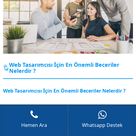
GÖKHAN GÖKMEN
Web Tasarımcısı İçin En Önemli Beceriler
Nelerdir ?
Cevap Yaz
Web Tasarımcısı İçin En Önemli Beceriler Nelerdir ?
Web tasarımınızı gerçekleştiren firmadaki tasarımcıların
mutlaka sahip olması gereken beceriler bulunuyor.
İnteraktifplus ile sizlere hizmet veren ekip
Hemen Ara
Whatsapp Destek
arkadaşlarımız: