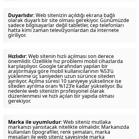
Duyarlıdır
: Web sitenizin açıldığı ekrana bağlı
olarak duyarlı bir site olması gerekiyor. Günümüzde
sadece bilgisayarlar değil tabletler, cep telefonları
hatta kimi zaman televizyonlardan da internete
giriliyor.
Hızlıdır
: Web sitenin hızlı açılması son derece
önemlidir. Özellikle hız problemi mobil cihazlarda
karşılaşılıyor. Google tarafından yapılan bir
araştırmaya göre mobil kullanıcılarının %53’ü
yüklenme üç saniyeden uzun sürünce siteden
ayrılıyor. Açılma süresi 10 saniyeye yükselince ise
siteden ayrılma oranı %123’e kadar yükseliyor. Bu
nedenle web sitenizin profesyonel olarak
düzenlenmesi ve hızlı açılan bir yapıda olması
gerekiyor.
Marka ile uyumludur
: Web siteniz mutlaka
markanızı yansıtacak nitelikte olmalıdır. Markanızda
kullanılan tipografiler, renk şemaları, marka
mesajları ile web siteniz sayesinde marka