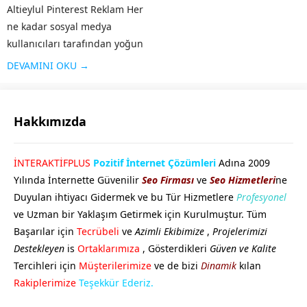
Altieylul Pinterest Reklam Her
ne kadar sosyal medya
kullanıcıları tarafından yoğun
bir şekilde kullanılmasa da
DEVAMINI OKU →
özellikle grafik / görsel
aramaları için sık kullanılan bir
platform olan Pinterest’te yer
Hakkımızda
almak işletmenizi öne
çıkaracaktır. Özellikle
GÖKHAN GÖKMEN
İNTERAKTİFPLUS
Pozitif İnternet Çözümleri
Adına 2009
Pinterest’in kitlesine...
Yılında İnternette Güvenilir
Seo Firması
ve
Seo Hizmetleri
ne
Duyulan ihtiyacı Gidermek ve bu Tür Hizmetlere
Profesyonel
ve Uzman bir Yaklaşım Getirmek için Kurulmuştur. Tüm
Başarılar için
Tecrübeli
ve
Azimli Ekibimize
,
Projelerimizi
Destekleyen
is
Ortaklarımıza
, Gösterdikleri
Güven ve Kalite
Tercihleri için
Müşterilerimize
ve de bizi
Dinamik
kılan
Cevap Yaz
Rakiplerimize
Teşekkür Ederiz.