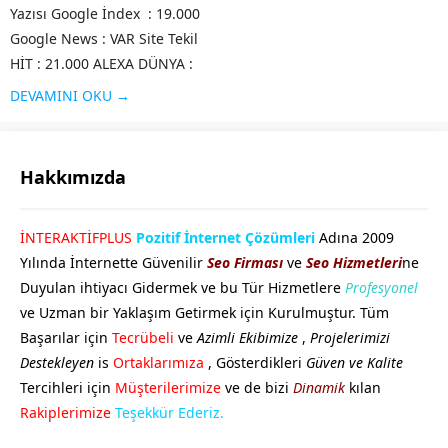
Yazısı Google İndex : 19.000
Google News : VAR Site Tekil
HİT : 21.000 ALEXA DÜNYA :
782.600 ALEXA TR : 14.000 DA
DEVAMINI OKU →
Değeri : 31 PA Değeri : 30 MOZ
Değeri :...
Hakkımızda
GÖKHAN GÖKMEN
İNTERAKTİFPLUS
Pozitif İnternet Çözümleri
Adına 2009
Yılında İnternette Güvenilir
Seo Firması
ve
Seo Hizmetleri
ne
Duyulan ihtiyacı Gidermek ve bu Tür Hizmetlere
Profesyonel
ve Uzman bir Yaklaşım Getirmek için Kurulmuştur. Tüm
Başarılar için
Tecrübeli
ve
Azimli Ekibimize
,
Projelerimizi
Destekleyen
is
Ortaklarımıza
, Gösterdikleri
Güven ve Kalite
Tercihleri için
Müşterilerimize
ve de bizi
Dinamik
kılan
Cevap Yaz
Rakiplerimize
Teşekkür Ederiz.