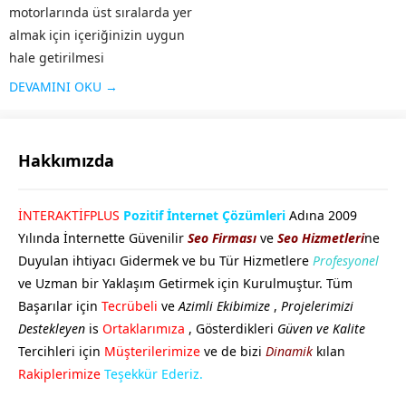
motorlarında üst sıralarda yer
almak için içeriğinizin uygun
hale getirilmesi
çalışması SEO olarak
DEVAMINI OKU →
adlandırılır. Arama
motorlarının sitenizi iyi bir
şekilde taraması ve aranılan
Hakkımızda
konuya kullanıcılar tarafından
çabuk ulaşması için Çukurova
GÖKHAN GÖKMEN
İNTERAKTİFPLUS
Pozitif İnternet Çözümleri
Adına 2009
SEO desteği almanız oldukça
Yılında İnternette Güvenilir
Seo Firması
ve
Seo Hizmetleri
ne
önemlidir. Bu...
Duyulan ihtiyacı Gidermek ve bu Tür Hizmetlere
Profesyonel
ve Uzman bir Yaklaşım Getirmek için Kurulmuştur. Tüm
Başarılar için
Tecrübeli
ve
Azimli Ekibimize
,
Projelerimizi
Destekleyen
is
Ortaklarımıza
, Gösterdikleri
Güven ve Kalite
Tercihleri için
Müşterilerimize
ve de bizi
Dinamik
kılan
Cevap Yaz
Rakiplerimize
Teşekkür Ederiz.