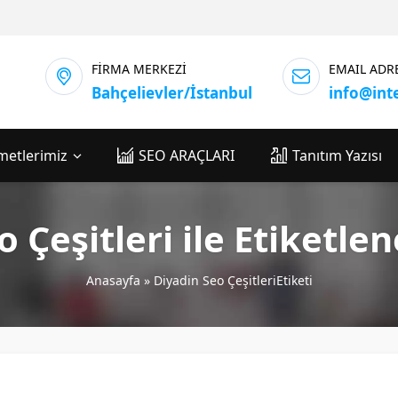
FİRMA MERKEZİ
EMAIL ADR
Bahçelievler/İstanbul
info@int
metlerimiz
SEO ARAÇLARI
Tanıtım Yazısı
o Çeşitleri ile Etiketle
Anasayfa
»
Diyadin Seo ÇeşitleriEtiketi