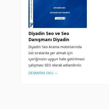
Diyadin Seo ve Seo
Danışmanı Diyadin
Diyadin Seo Arama motorlarında
üst sıralarda yer almak için
içeriğinizin uygun hale getirilmesi
çalışması SEO olarak adlandırılır.
Arama motorlarının sitenizi iyi bir
DEVAMINI OKU →
şekilde taraması ve aranılan
konuya kullanıcılar tarafından
çabuk ulaşması için Diyadin
SEO desteği almanız oldukça
önemlidir. Bu...