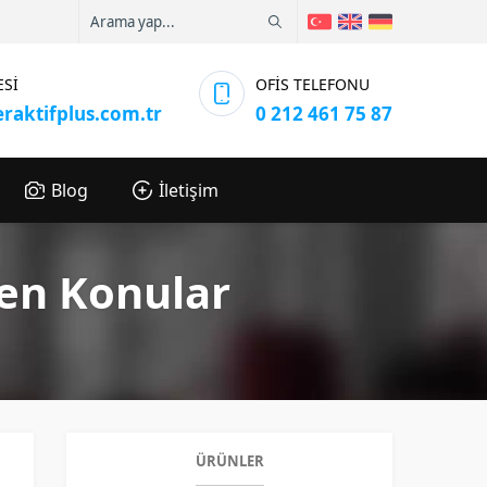
ESİ
OFİS TELEFONU
eraktifplus.com.tr
0 212 461 75 87
Blog
İletişim
nen Konular
ÜRÜNLER