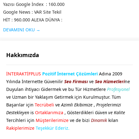
Yazısı Google İndex : 160.000
Google News : VAR Site Tekil
HİT : 960.000 ALEXA DÜNYA :
48.698 ALEXA TR : 817 DA
DEVAMINI OKU →
Değeri : 57 PA Değeri : 51 MOZ
Değeri :...
Hakkımızda
GÖKHAN GÖKMEN
İNTERAKTİFPLUS
Pozitif İnternet Çözümleri
Adına 2009
Yılında İnternette Güvenilir
Seo Firması
ve
Seo Hizmetleri
ne
Duyulan ihtiyacı Gidermek ve bu Tür Hizmetlere
Profesyonel
ve Uzman bir Yaklaşım Getirmek için Kurulmuştur. Tüm
Başarılar için
Tecrübeli
ve
Azimli Ekibimize
,
Projelerimizi
Destekleyen
is
Ortaklarımıza
, Gösterdikleri
Güven ve Kalite
Tercihleri için
Müşterilerimize
ve de bizi
Dinamik
kılan
Cevap Yaz
Rakiplerimize
Teşekkür Ederiz.