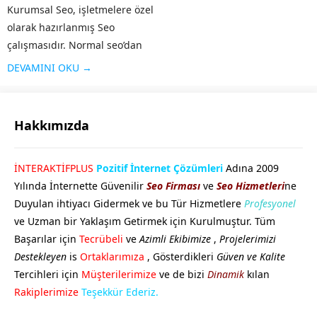
Kurumsal Seo, işletmelere özel
olarak hazırlanmış Seo
çalışmasıdır. Normal seo’dan
farklı olarak işletmenin geniş
DEVAMINI OKU →
kesimlere ulaşması, firma
tanıtımının yapılması, sosyal
medyanın etkin olarak
Hakkımızda
kullanılması gibi özellikleri
taşır. Alanında faaliyet
GÖKHAN GÖKMEN
İNTERAKTİFPLUS
Pozitif İnternet Çözümleri
Adına 2009
gösteren diğer rakip...
Yılında İnternette Güvenilir
Seo Firması
ve
Seo Hizmetleri
ne
Duyulan ihtiyacı Gidermek ve bu Tür Hizmetlere
Profesyonel
ve Uzman bir Yaklaşım Getirmek için Kurulmuştur. Tüm
Başarılar için
Tecrübeli
ve
Azimli Ekibimize
,
Projelerimizi
Destekleyen
is
Ortaklarımıza
, Gösterdikleri
Güven ve Kalite
Tercihleri için
Müşterilerimize
ve de bizi
Dinamik
kılan
Cevap Yaz
Rakiplerimize
Teşekkür Ederiz.