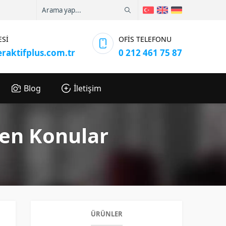
ESİ
OFİS TELEFONU
eraktifplus.com.tr
0 212 461 75 87
Blog
İletişim
nen Konular
ÜRÜNLER