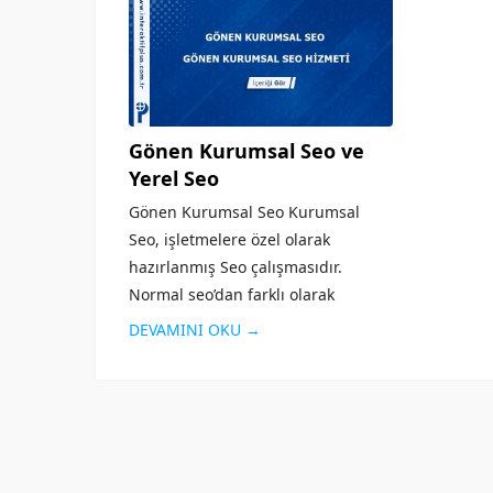
Gönen Kurumsal Seo ve
Yerel Seo
Gönen Kurumsal Seo Kurumsal
Seo, işletmelere özel olarak
hazırlanmış Seo çalışmasıdır.
Normal seo’dan farklı olarak
işletmenin geniş kesimlere
DEVAMINI OKU →
ulaşması, firma tanıtımının
yapılması, sosyal medyanın etkin
olarak kullanılması gibi özellikleri
taşır. Alanında faaliyet gösteren
diğer rakip...