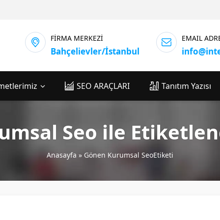
FİRMA MERKEZİ
EMAIL ADR
Bahçelievler/İstanbul
info@int
metlerimiz
SEO ARAÇLARI
Tanıtım Yazısı
msal Seo ile Etiketle
Anasayfa
»
Gönen Kurumsal SeoEtiketi