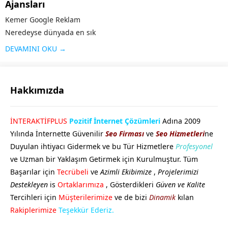
Ajansları
Kemer Google Reklam
Neredeyse dünyada en sık
kullanılan arama motoru olan
DEVAMINI OKU →
Google’ın sunduğu reklam
modeli kişi ya da kurumların
web sayfalarını arama
Hakkımızda
sonuçlarında üst sıralara
çıkaran sistemdir. Örneğin
GÖKHAN GÖKMEN
İNTERAKTİFPLUS
Pozitif İnternet Çözümleri
Adına 2009
“google reklam” adı altında
Yılında İnternette Güvenilir
Seo Firması
ve
Seo Hizmetleri
ne
yapılan bir aramaya...
Duyulan ihtiyacı Gidermek ve bu Tür Hizmetlere
Profesyonel
ve Uzman bir Yaklaşım Getirmek için Kurulmuştur. Tüm
Başarılar için
Tecrübeli
ve
Azimli Ekibimize
,
Projelerimizi
Destekleyen
is
Ortaklarımıza
, Gösterdikleri
Güven ve Kalite
Tercihleri için
Müşterilerimize
ve de bizi
Dinamik
kılan
Cevap Yaz
Rakiplerimize
Teşekkür Ederiz.