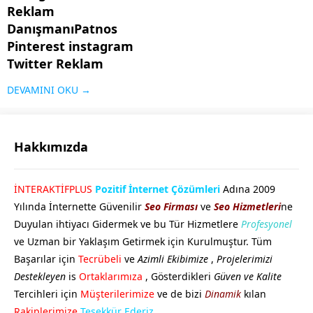
Reklam
DanışmanıPatnos
Pinterest instagram
Twitter Reklam
Danışmanı
DEVAMINI OKU →
Patnos Pinterest Reklam Her
ne kadar sosyal medya
kullanıcıları tarafından yoğun
Hakkımızda
bir şekilde kullanılmasa da
özellikle grafik / görsel
GÖKHAN GÖKMEN
İNTERAKTİFPLUS
Pozitif İnternet Çözümleri
Adına 2009
aramaları için sık kullanılan bir
Yılında İnternette Güvenilir
Seo Firması
ve
Seo Hizmetleri
ne
platform olan Pinterest’te yer
Duyulan ihtiyacı Gidermek ve bu Tür Hizmetlere
Profesyonel
almak işletmenizi öne
ve Uzman bir Yaklaşım Getirmek için Kurulmuştur. Tüm
çıkaracaktır. Özellikle
Başarılar için
Tecrübeli
ve
Azimli Ekibimize
,
Projelerimizi
Pinterest’in kitlesine...
Destekleyen
is
Ortaklarımıza
, Gösterdikleri
Güven ve Kalite
Tercihleri için
Müşterilerimize
ve de bizi
Dinamik
kılan
Cevap Yaz
Rakiplerimize
Teşekkür Ederiz.