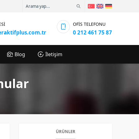
ESİ
OFİS TELEFONU
eraktifplus.com.tr
0 212 461 75 87
Blog
İletişim
nular
ÜRÜNLER