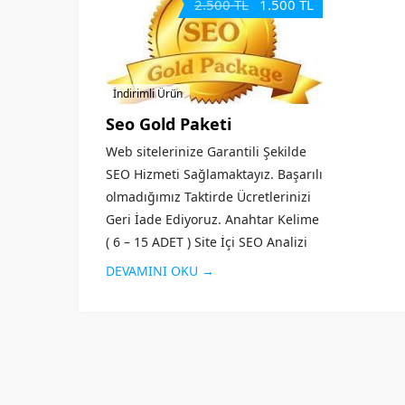
2.500 TL
1.500 TL
İndirimli Ürün
Seo Gold Paketi
Web sitelerinize Garantili Şekilde
SEO Hizmeti Sağlamaktayız. Başarılı
olmadığımız Taktirde Ücretlerinizi
Geri İade Ediyoruz. Anahtar Kelime
( 6 – 15 ADET ) Site İçi SEO Analizi
Sektör ve Rakip Analizi Blog Bazlı
DEVAMINI OKU →
SEO Sektörel Anlaşma...