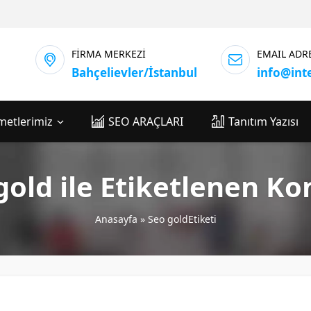
FİRMA MERKEZİ
EMAIL ADR
Bahçelievler/İstanbul
info@int
metlerimiz
SEO ARAÇLARI
Tanıtım Yazısı
gold ile Etiketlenen Ko
Anasayfa
»
Seo goldEtiketi