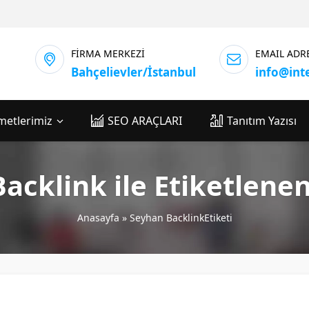
FİRMA MERKEZİ
EMAIL ADR
Bahçelievler/İstanbul
info@int
metlerimiz
SEO ARAÇLARI
Tanıtım Yazısı
acklink ile Etiketlene
Anasayfa
»
Seyhan BacklinkEtiketi