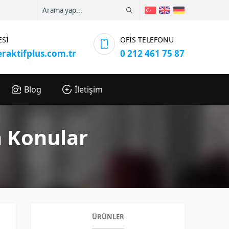
ESİ
OFİS TELEFONU
eraktifplus.com.tr
0 212 461 75 87
Blog
İletişim
n Konular
ÜRÜNLER