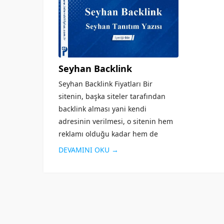
Seyhan Backlink
Seyhan Backlink Fiyatları Bir
sitenin, başka siteler tarafından
backlink alması yani kendi
adresinin verilmesi, o sitenin hem
reklamı olduğu kadar hem de
arama motorlarında üst sırada yer
DEVAMINI OKU →
alması için önemli bir kriterdir.
Sitenin güvenilirliği arttığı...