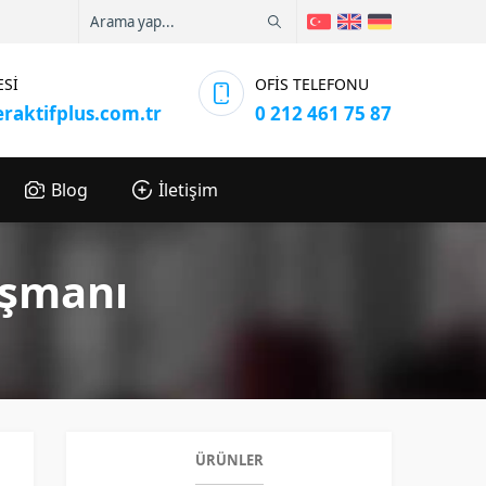
ESİ
OFİS TELEFONU
eraktifplus.com.tr
0 212 461 75 87
Blog
İletişim
ışmanı
ÜRÜNLER