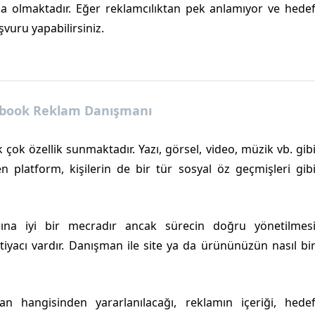
 olmaktadır. Eğer reklamcılıktan pek anlamıyor ve hede
vuru yapabilirsiniz.
ebook Reklam Danışmanı
k çok özellik sunmaktadır. Yazı, görsel, video, müzik vb. gib
en platform, kişilerin de bir tür sosyal öz geçmişleri gib
na iyi bir mecradır ancak sürecin doğru yönetilmes
tiyacı vardır. Danışman ile site ya da ürününüzün nasıl bi
 hangisinden yararlanılacağı, reklamın içeriği, hede