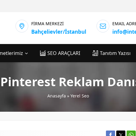
FİRMA MERKEZİ
EMAIL ADR
Bahçelievler/İstanbul
info@int
metlerimiz
SEO ARAÇLARI
Tanıtım Yazısı
 Pinterest Reklam Dan
Anasayfa
»
Yerel Seo