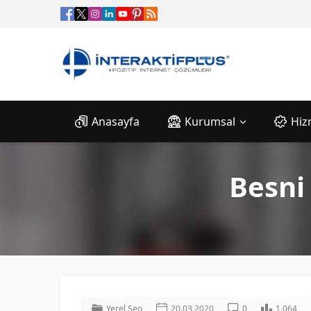
Anasayfa
Kurumsal
Hiz
Besni
Yerel Seo
20.03.2020
0
1.064