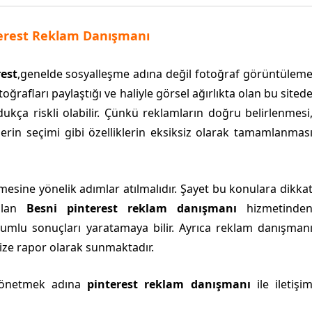
terest Reklam Danışmanı
rest
,genelde sosyalleşme adına değil fotoğraf görüntülem
toğrafları paylaştığı ve haliyle görsel ağırlıkta olan bu sited
ukça riskli olabilir. Çünkü reklamların doğru belirlenmesi
erin seçimi gibi özelliklerin eksiksiz olarak tamamlanmas
mesine yönelik adımlar atılmalıdır. Şayet bu konulara dikka
nulan
Besni pinterest reklam danışmanı
hizmetinde
lumlu sonuçları yaratamaya bilir. Ayrıca reklam danışman
size rapor olarak sunmaktadır.
yönetmek adına
pinterest reklam danışmanı
ile iletişi