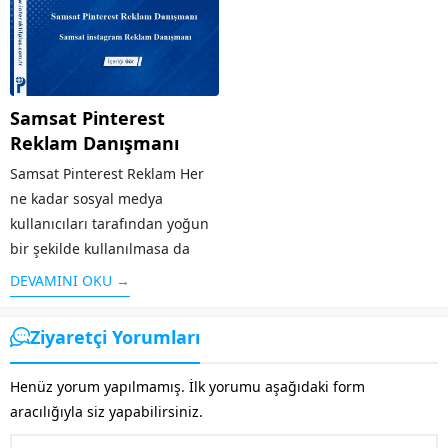
yüklenmesi ve diğer ek
web sayfalarını arama
özellikleri ile öne çıkan
sonuçlarında üst sıralara
Youtube’un ziyaretçi sayısı
çıkaran sistemdir. Örneğin
fazla olunca bu alanda da...
“google reklam” adı altında
Samsat Pinterest
yapılan bir aramaya...
Reklam Danışmanı
Samsat Pinterest Reklam Her
ne kadar sosyal medya
kullanıcıları tarafından yoğun
bir şekilde kullanılmasa da
özellikle grafik / görsel
DEVAMINI OKU →
aramaları için sık kullanılan bir
platform olan Pinterest’te yer
Ziyaretçi Yorumları
almak işletmenizi öne
çıkaracaktır. Özellikle
Henüz yorum yapılmamış. İlk yorumu aşağıdaki form
Pinterest’in kitlesine...
aracılığıyla siz yapabilirsiniz.