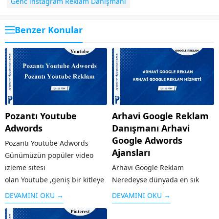
Genc instagram Reklam Danışmanı
Benzer Konular
Pozantı Youtube
Arhavi Google Reklam
Adwords
Danışmanı Arhavi
Google Adwords
Pozantı Youtube Adwords
Ajansları
Günümüzün popüler video
izleme sitesi
Arhavi Google Reklam
olan Youtube ,geniş bir kitleye
Neredeyse dünyada en sık
hitap etmektedir. Benzerlerine
kullanılan arama motoru olan
DEVAMINI OKU →
DEVAMINI OKU →
kıyasla sunduğu kolay
Google’ın sunduğu reklam
arayüz,videoların çabuk
modeli kişi ya da kurumların