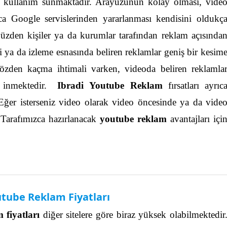
ay kullanım sunmaktadır. Arayüzünün kolay olması, vide
ca Google servislerinden yararlanması kendisini oldukç
üzden kişiler ya da kurumlar tarafından reklam açısında
i ya da izleme esnasında beliren reklamlar geniş bir kesim
gözden kaçma ihtimali varken, videoda beliren reklamla
 inmektedir.
Ibradi Youtube Reklam
fırsatları ayrıc
Eğer isterseniz video olarak video öncesinde ya da vide
. Tarafımızca hazırlanacak
youtube reklam
avantajları içi
utube Reklam Fiyatları
 fiyatları
diğer sitelere göre biraz yüksek olabilmektedir