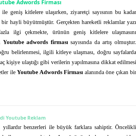
outube Adwords Firması
e geniş kitlelere ulaşırken, ziyaretçi sayısının bu kada
a bir hayli büyütmüştür. Gerçekten hareketli reklamlar yaz
zla ilgi çekmekte, ürünün geniş kitlelere ulaşmasın
i Youtube adwords firması
sayısında da artış olmuştur
ru belirlenmesi, ilgili kitleye ulaşması, doğru sayfalard
kaç kişiye ulaştığı gibi verilerin yapılmasına dikkat edilmes
tler ile
Youtube Adwords Firması
alanında öne çıkan bi
adi Youtube Reklam
llardır benzerleri ile büyük farklara sahiptir. Öncelikl