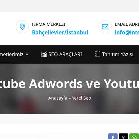
FİRMA MERKEZİ
EMAIL ADR
Bahçelievler/İstanbul
info@int
metlerimiz
SEO ARAÇLARI
Tanıtım Yazısı
utube Adwords ve Yout
Anasayfa
»
Yerel Seo