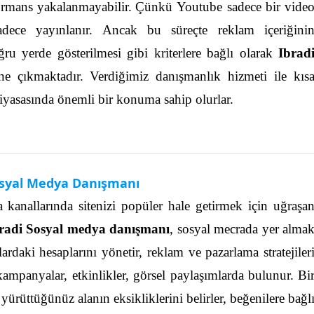
rmans yakalanmayabilir.
Çünkü Youtube sadece bir vide
adece yayınlanır. Ancak bu süreçte reklam içeriğini
oğru yerde gösterilmesi gibi kriterlere bağlı olarak
Ibrad
öne çıkmaktadır. Verdiğimiz danışmanlık hizmeti ile kıs
 piyasasında önemli bir konuma sahip olurlar.
osyal Medya Danışmanı
anallarında sitenizi popüler hale getirmek için uğraşa
radi Sosyal medya danışmanı
, sosyal mecrada yer alma
ardaki hesaplarını yönetir, reklam ve pazarlama stratejiler
kampanyalar, etkinlikler, görsel paylaşımlarda bulunur.
Bi
t yürüttüğünüz alanın eksikliklerini belirler, beğenilere bağl