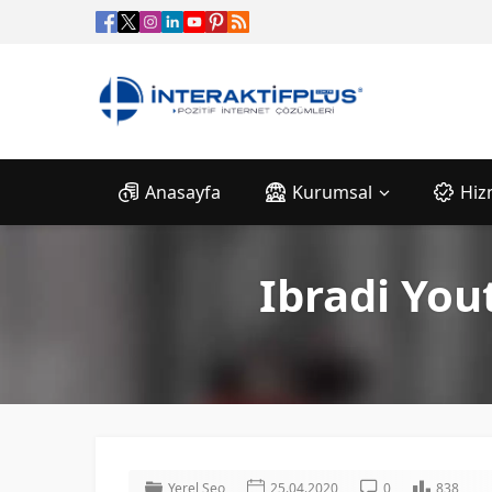
Anasayfa
Kurumsal
Hiz
Ibradi Yo
Yerel Seo
25.04.2020
0
838