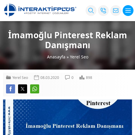
İmamoğlu Pinterest Reklam
Danışmanı
Anasayfa
»
Yerel Seo
Yerel Seo
08.03.2020
0
898