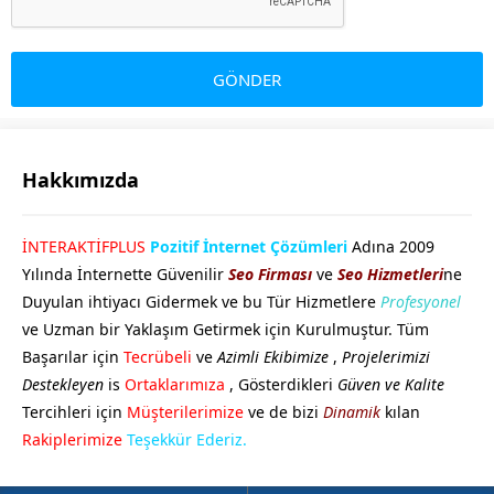
Hakkımızda
GÖKHAN GÖKMEN
İNTERAKTİFPLUS
Pozitif İnternet Çözümleri
Adına 2009
Yılında İnternette Güvenilir
Seo Firması
ve
Seo Hizmetleri
ne
Duyulan ihtiyacı Gidermek ve bu Tür Hizmetlere
Profesyonel
ve Uzman bir Yaklaşım Getirmek için Kurulmuştur. Tüm
Başarılar için
Tecrübeli
ve
Azimli Ekibimize
,
Projelerimizi
Destekleyen
is
Ortaklarımıza
, Gösterdikleri
Güven ve Kalite
Tercihleri için
Müşterilerimize
ve de bizi
Dinamik
kılan
Cevap Yaz
Rakiplerimize
Teşekkür Ederiz.