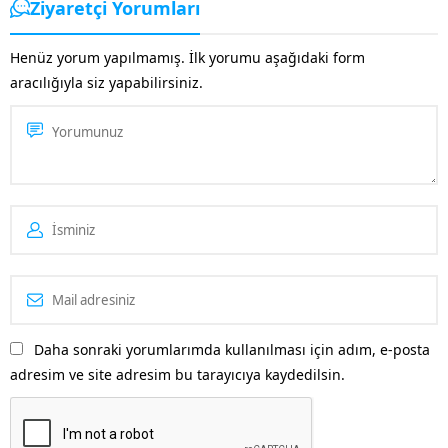
Ziyaretçi Yorumları
aramaları için sık kullanılan bir
platform olan Pinterest’te yer
Henüz yorum yapılmamış. İlk yorumu aşağıdaki form
almak işletmenizi öne
aracılığıyla siz yapabilirsiniz.
çıkaracaktır. Özellikle
Pinterest’in kitlesine...
Daha sonraki yorumlarımda kullanılması için adım, e-posta
adresim ve site adresim bu tarayıcıya kaydedilsin.