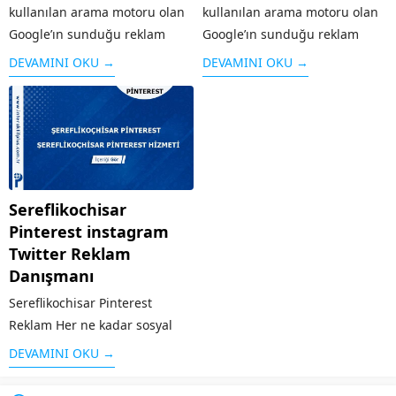
kullanılan arama motoru olan
kullanılan arama motoru olan
Google’ın sunduğu reklam
Google’ın sunduğu reklam
modeli kişi ya da kurumların
modeli kişi ya da kurumların
DEVAMINI OKU →
DEVAMINI OKU →
web sayfalarını arama
web sayfalarını arama
sonuçlarında üst sıralara
sonuçlarında üst sıralara
çıkaran sistemdir. Örneğin
çıkaran sistemdir. Örneğin
“google reklam” adı altında
“google reklam” adı altında
yapılan bir aramaya...
yapılan bir aramaya...
Sereflikochisar
Pinterest instagram
Twitter Reklam
Danışmanı
Sereflikochisar Pinterest
Reklam Her ne kadar sosyal
medya kullanıcıları tarafından
DEVAMINI OKU →
yoğun bir şekilde kullanılmasa
da özellikle grafik / görsel