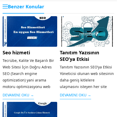
Benzer Konular
Seo hizmeti
Tanıtım Yazısının
SEO’ya Etkisi
Tecrübe, Kalite Ve Başarılı Bir
Web Sitesi İçin Doğru Adres
Tanıtım Yazısının SEO’ya Etkisi
SEO (Search engine
Yöneticisi olunan web sitesinin
optimization) yani arama
daha geniş kitlelere
motoru optimizasyonu web
ulaşmasını isteyen her site
sitenizin anahtar kelimeler ile
yöneticisi, Tanıtım Yazısının
DEVAMINI OKU →
DEVAMINI OKU →
arama motorlarında
SEO’ ya etkisini göz ardı
yükseltilmesidir. Dijital
etmemelidir. En başarılı
pazarlamanın da alt kolu olan
backlink yöntemleri arasında