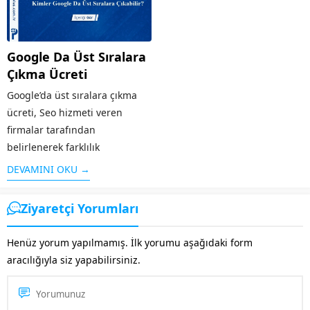
SEO hizmeti ile...
gösterilen tanıtım yazıları kısa
süre içerisinde web...
Google Da Üst Sıralara
Çıkma Ücreti
Google’da üst sıralara çıkma
ücreti, Seo hizmeti veren
firmalar tarafından
belirlenerek farklılık
göstermektedir. İnteraktif Plus
DEVAMINI OKU →
ekibimizin siz değerli
müşterilerimizin en ekonomik
Ziyaretçi Yorumları
şekilde faydalanabilmesi için
hazırladığı Seo paketleri
Henüz yorum yapılmamış. İlk yorumu aşağıdaki form
bulunmaktadır. Google’da üst
aracılığıyla siz yapabilirsiniz.
sıralara çıkmak için Seo
hizmetini...