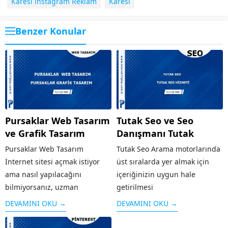
Karesi instagram Reklam
Karesi
Benzer Konular
Pursaklar Web Tasarım
Tutak Seo ve Seo
ve Grafik Tasarım
Danışmanı Tutak
Pursaklar Web Tasarım
Tutak Seo Arama motorlarında
İnternet sitesi açmak istiyor
üst sıralarda yer almak için
ama nasıl yapılacağını
içeriğinizin uygun hale
bilmiyorsanız, uzman
getirilmesi
tasarımcılar tarafından kısa
çalışması SEO olarak
DEVAMINI OKU →
DEVAMINI OKU →
sürede hazırlanacak web
adlandırılır. Arama
tasarım hizmetinden
motorlarının sitenizi iyi bir