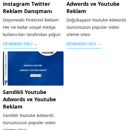
instagram Twitter
Adwords ve Youtube
Reklam Danışmanı
Reklam
Döşemealti Pinterest Reklam
Doğubayazıt Youtube Adwords
Her ne kadar sosyal medya
Günümüzün popüler video
kullanıcıları tarafından yoğun
izleme sitesi
bir şekilde kullanılmasa da
olan Youtube ,geniş bir kitleye
DEVAMINI OKU →
DEVAMINI OKU →
özellikle grafik / görsel
hitap etmektedir. Benzerlerine
aramaları için sık kullanılan bir
kıyasla sunduğu kolay
platform olan Pinterest’te yer
arayüz,videoların çabuk
almak işletmenizi öne
yüklenmesi ve diğer ek
çıkaracaktır. Özellikle
özellikleri ile öne çıkan
Pinterest’in kitlesine...
Youtube’un ziyaretçi sayısı
Sandikli Youtube
fazla olunca bu alanda da...
Adwords ve Youtube
Reklam
Sandikli Youtube Adwords
Günümüzün popüler video
izleme sitesi