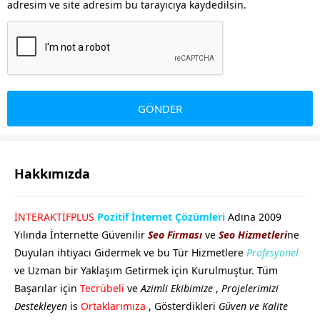
adresim ve site adresim bu tarayıcıya kaydedilsin.
Hakkımızda
GÖKHAN GÖKMEN
İNTERAKTİFPLUS
Pozitif İnternet Çözümleri
Adına 2009
Yılında İnternette Güvenilir
Seo Firması
ve
Seo Hizmetleri
ne
Duyulan ihtiyacı Gidermek ve bu Tür Hizmetlere
Profesyonel
ve Uzman bir Yaklaşım Getirmek için Kurulmuştur. Tüm
Başarılar için
Tecrübeli
ve
Azimli Ekibimize
,
Projelerimizi
Destekleyen
is
Ortaklarımıza
, Gösterdikleri
Güven ve Kalite