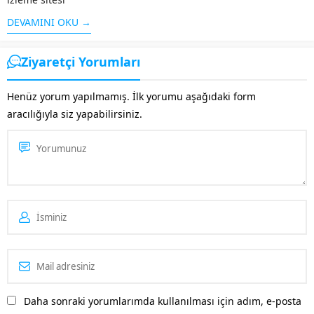
olan Youtube ,geniş bir kitleye
DEVAMINI OKU →
hitap etmektedir. Benzerlerine
kıyasla sunduğu kolay
Ziyaretçi Yorumları
arayüz,videoların çabuk
yüklenmesi ve diğer ek
Henüz yorum yapılmamış. İlk yorumu aşağıdaki form
özellikleri ile öne çıkan
aracılığıyla siz yapabilirsiniz.
Youtube’un ziyaretçi sayısı
fazla olunca bu alanda da...
Daha sonraki yorumlarımda kullanılması için adım, e-posta