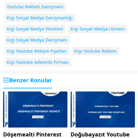
Youtube Reklam Danışmanı
Kigi Sosyal Medya Danışmanlığı
Kigi Sosyal Medya Yönetimi
Kigi Sosyal Medya Uzmanı
Kigi Sosyal Medya Danışmanı
Kigi Youtube Reklam Fiyatları
Kigi Youtube Reklam
Kigi Youtube Adwords Firması
Benzer Konular
Döşemealti Pinterest
Doğubayazıt Youtube