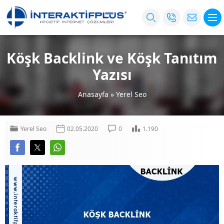
Köşk Backlink ve Köşk Tanıtım
Yazısı
Anasayfa
»
Yerel Seo
Yerel Seo
02.05.2020
0
1.190