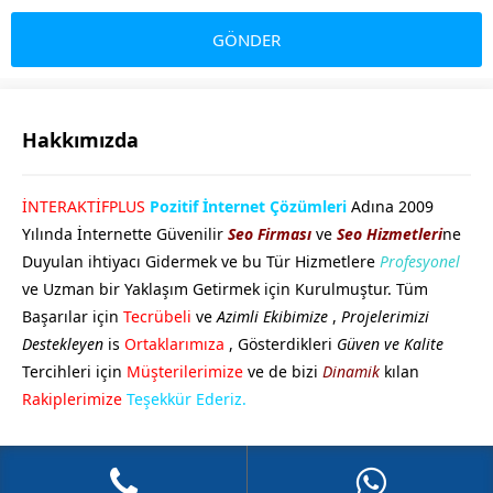
Hakkımızda
GÖKHAN GÖKMEN
İNTERAKTİFPLUS
Pozitif İnternet Çözümleri
Adına 2009
Yılında İnternette Güvenilir
Seo Firması
ve
Seo Hizmetleri
ne
Duyulan ihtiyacı Gidermek ve bu Tür Hizmetlere
Profesyonel
ve Uzman bir Yaklaşım Getirmek için Kurulmuştur. Tüm
Başarılar için
Tecrübeli
ve
Azimli Ekibimize
,
Projelerimizi
Destekleyen
is
Ortaklarımıza
, Gösterdikleri
Güven ve Kalite
Tercihleri için
Müşterilerimize
ve de bizi
Dinamik
kılan
Cevap Yaz
Rakiplerimize
Teşekkür Ederiz.