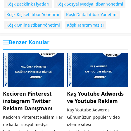
Köşk Backlink Fiyatları
Köşk Sosyal Medya itibar Yönetimi
Köşk Kişisel itibar Yönetimi
Köşk Dijital itibar Yönetimi
Köşk Online İtibar Yönetimi
Köşk Tanıtım Yazısı
Benzer Konular
Kecioren Pinterest
Kaş Youtube Adwords
instagram Twitter
ve Youtube Reklam
Reklam Danışmanı
Kaş Youtube Adwords
Kecioren Pinterest Reklam Her
Günümüzün popüler video
ne kadar sosyal medya
izleme sitesi