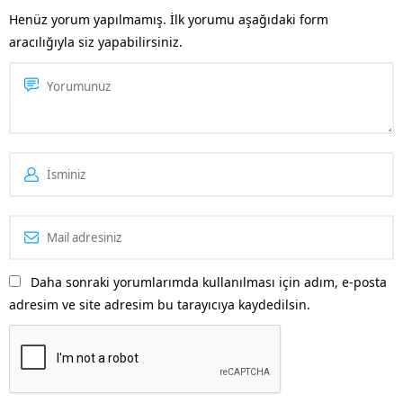
kapsamında, faaliyet
Henüz yorum yapılmamış. İlk yorumu aşağıdaki form
göstereceğiniz alan dikkate
aracılığıyla siz yapabilirsiniz.
alınarak, içeriklerin uygun bir
şekilde ziyaretçiler tarafından
görüntülenmesi
için Gazipasa web...
Daha sonraki yorumlarımda kullanılması için adım, e-posta
adresim ve site adresim bu tarayıcıya kaydedilsin.