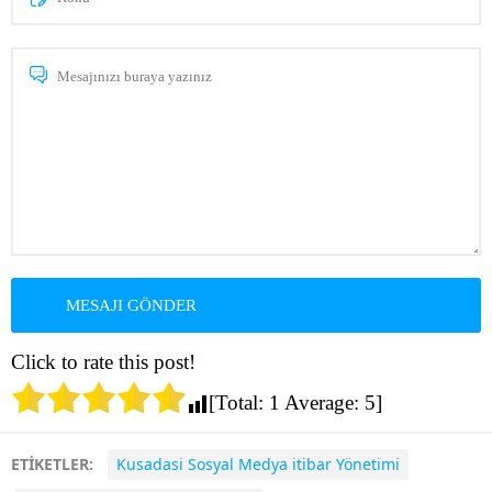
Click to rate this post!
[Total:
1
Average:
5
]
ETİKETLER:
Kusadasi Sosyal Medya itibar Yönetimi