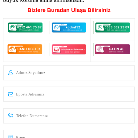
Bizlere Buradan Ulaşa Bilirsiniz