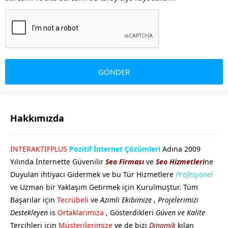
Hakkımızda
GÖKHAN GÖKMEN
İNTERAKTİFPLUS
Pozitif İnternet Çözümleri
Adına 2009
Yılında İnternette Güvenilir
Seo Firması
ve
Seo Hizmetleri
ne
Duyulan ihtiyacı Gidermek ve bu Tür Hizmetlere
Profesyonel
ve Uzman bir Yaklaşım Getirmek için Kurulmuştur. Tüm
Başarılar için
Tecrübeli
ve
Azimli Ekibimize
,
Projelerimizi
Destekleyen
is
Ortaklarımıza
, Gösterdikleri
Güven ve Kalite
Tercihleri için
Müşterilerimize
ve de bizi
Dinamik
kılan