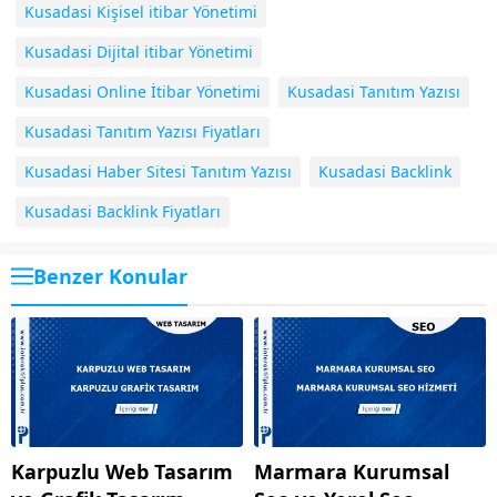
Kusadasi Kişisel itibar Yönetimi
Kusadasi Dijital itibar Yönetimi
Kusadasi Online İtibar Yönetimi
Kusadasi Tanıtım Yazısı
Kusadasi Tanıtım Yazısı Fiyatları
Kusadasi Haber Sitesi Tanıtım Yazısı
Kusadasi Backlink
Kusadasi Backlink Fiyatları
Benzer Konular
Karpuzlu Web Tasarım
Marmara Kurumsal