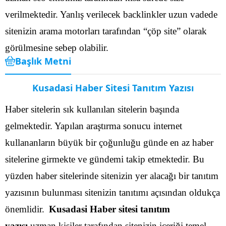
verilmektedir. Yanlış verilecek backlinkler uzun vadede
sitenizin arama motorları tarafından “çöp site” olarak
görülmesine sebep olabilir.
Başlık Metni
Kusadasi Haber Sitesi Tanıtım Yazısı
Haber sitelerin sık kullanılan sitelerin başında
gelmektedir. Yapılan araştırma sonucu internet
kullananların büyük bir çoğunluğu günde en az haber
sitelerine girmekte ve gündemi takip etmektedir. Bu
yüzden haber sitelerinde sitenizin yer alacağı bir tanıtım
yazısının bulunması sitenizin tanıtımı açısından oldukça
önemlidir.
Kusadasi Haber sitesi tanıtım
yazısı
uzman kişiler tarafından sitenizin içeriği temel