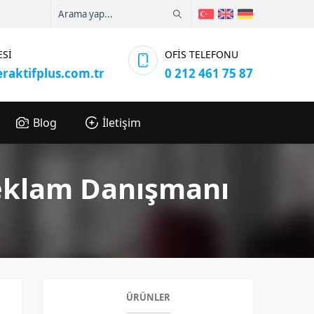
ESİ
OFİS TELEFONU
eraktifplus.com.tr
0 212 461 75 87
Blog
İletişim
Reklam Danışmanı
ÜRÜNLER