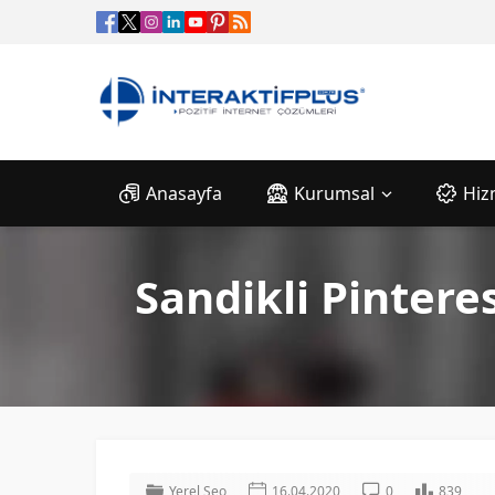
Anasayfa
Kurumsal
Hiz
Sandikli Pinter
Yerel Seo
16.04.2020
0
839