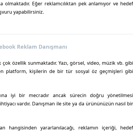
 olmaktadır. Eğer reklamcılıktan pek anlamıyor ve hede
vuru yapabilirsiniz.
acebook Reklam Danışmanı
k çok özellik sunmaktadır. Yazı, görsel, video, müzik vb. gib
en platform, kişilerin de bir tür sosyal öz geçmişleri gib
na iyi bir mecradır ancak sürecin doğru yönetilmes
ihtiyacı vardır. Danışman ile site ya da ürününüzün nasıl bi
 hangisinden yararlanılacağı, reklamın içeriği, hede