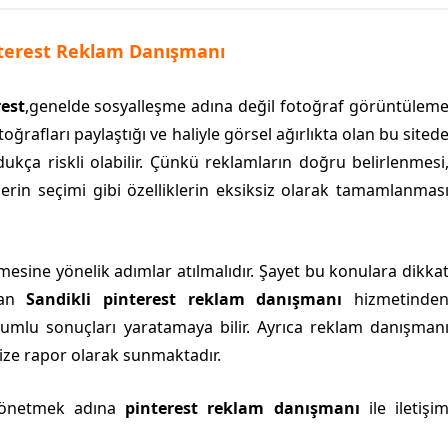
nterest Reklam Danışmanı
rest
,genelde sosyalleşme adına değil fotoğraf görüntülem
toğrafları paylaştığı ve haliyle görsel ağırlıkta olan bu sited
ukça riskli olabilir. Çünkü reklamların doğru belirlenmesi
erin seçimi gibi özelliklerin eksiksiz olarak tamamlanmas
mesine yönelik adımlar atılmalıdır. Şayet bu konulara dikka
lan
Sandikli pinterest reklam danışmanı
hizmetinde
lumlu sonuçları yaratamaya bilir. Ayrıca reklam danışman
size rapor olarak sunmaktadır.
yönetmek adına
pinterest reklam danışmanı
ile iletişi