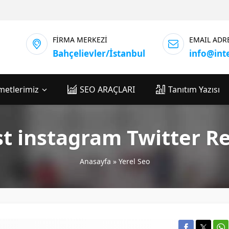
FİRMA MERKEZİ
EMAIL ADR
Bahçelievler/İstanbul
info@int
metlerimiz
SEO ARAÇLARI
Tanıtım Yazısı
est instagram Twitter 
Anasayfa
»
Yerel Seo