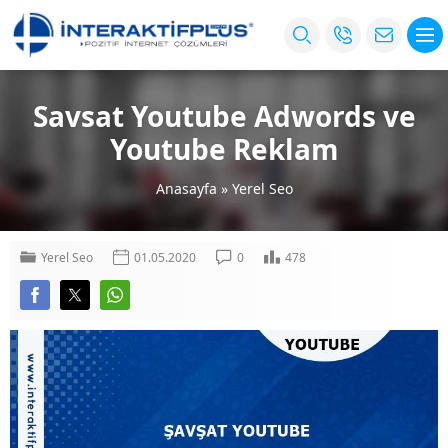
Savsat Youtube Adwords ve
Youtube Reklam
Anasayfa
»
Yerel Seo
Yerel Seo
01.05.2020
0
478