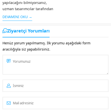
yapılacağını bilmiyorsanız,
uzman tasarımcılar tarafından
kısa sürede hazırlanacak web
DEVAMINI OKU →
tasarım hizmetinden
yararlanabilirsiniz. Bu hizmet
Ziyaretçi Yorumları
kapsamında, faaliyet
göstereceğiniz alan dikkate
Henüz yorum yapılmamış. İlk yorumu aşağıdaki form
alınarak, içeriklerin uygun bir
aracılığıyla siz yapabilirsiniz.
şekilde ziyaretçiler tarafından
görüntülenmesi
için Gömec web...