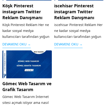
Köşk Pinterest
iscehisar Pinterest
instagram Twitter
instagram Twitter
Reklam Danışmanı
Reklam Danışmanı
Köşk Pinterest Reklam Her ne
iscehisar Pinterest Reklam Her
kadar sosyal medya
ne kadar sosyal medya
kullanıcıları tarafından yoğun
kullanıcıları tarafından yoğun
bir şekilde kullanılmasa da
bir şekilde kullanılmasa da
DEVAMINI OKU →
DEVAMINI OKU →
özellikle grafik / görsel
özellikle grafik / görsel
aramaları için sık kullanılan bir
aramaları için sık kullanılan bir
platform olan Pinterest’te yer
platform olan Pinterest’te yer
almak işletmenizi öne
almak işletmenizi öne
çıkaracaktır. Özellikle
çıkaracaktır. Özellikle
Pinterest’in kitlesine...
Pinterest’in kitlesine...
Gömec Web Tasarım ve
Grafik Tasarım
Gömec Web Tasarım İnternet
sitesi açmak istiyor ama nasıl