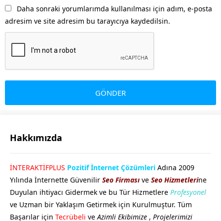
Daha sonraki yorumlarımda kullanılması için adım, e-posta
adresim ve site adresim bu tarayıcıya kaydedilsin.
Hakkımızda
GÖKHAN GÖKMEN
İNTERAKTİFPLUS
Pozitif İnternet Çözümleri
Adına 2009
Yılında İnternette Güvenilir
Seo Firması
ve
Seo Hizmetleri
ne
Duyulan ihtiyacı Gidermek ve bu Tür Hizmetlere
Profesyonel
ve Uzman bir Yaklaşım Getirmek için Kurulmuştur. Tüm
Başarılar için
Tecrübeli
ve
Azimli Ekibimize
,
Projelerimizi