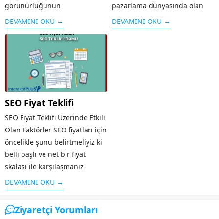
görünürlüğünün
pazarlama dünyasında olan
belirlenmesidir. Bu durumda
mevcut web sitelerin ve
DEVAMINI OKU →
DEVAMINI OKU →
görünürlük meta tag olarak
markaların içeriği fark
belirlenmektedir. Arama
etmeksizin daha geniş kitlelere
motorlarında web sitelerinizin
ulaştırmak ve yaymaktır. Bir
trafiğini etkileyen bir durum
Seo için işin basit tanımı
olduğu için son dönemlerde
Arama Motoru
adından bahsettirmeye
Optimizasyonu...
SEO Fiyat Teklifi
başlamıştır. Meta description...
SEO Fiyat Teklifi Üzerinde Etkili
Olan Faktörler SEO fiyatları için
öncelikle şunu belirtmeliyiz ki
belli başlı ve net bir fiyat
skalası ile karşılaşmanız
mümkün değil. Her firmadan
DEVAMINI OKU →
alacağınız SEO fiyat teklifi
değişkenlik göstermekle
Ziyaretçi Yorumları
beraber birbirlerinden...