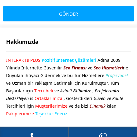
Hakkımızda
GÖKHAN GÖKMEN
İNTERAKTİFPLUS
Pozitif İnternet Çözümleri
Adına 2009
Yılında İnternette Güvenilir
Seo Firması
ve
Seo Hizmetleri
ne
Duyulan ihtiyacı Gidermek ve bu Tür Hizmetlere
Profesyonel
ve Uzman bir Yaklaşım Getirmek için Kurulmuştur. Tüm
Başarılar için
Tecrübeli
ve
Azimli Ekibimize
,
Projelerimizi
Destekleyen
is
Ortaklarımıza
, Gösterdikleri
Güven ve Kalite
Tercihleri için
Müşterilerimize
ve de bizi
Dinamik
kılan
Cevap Yaz
Rakiplerimize
Teşekkür Ederiz.