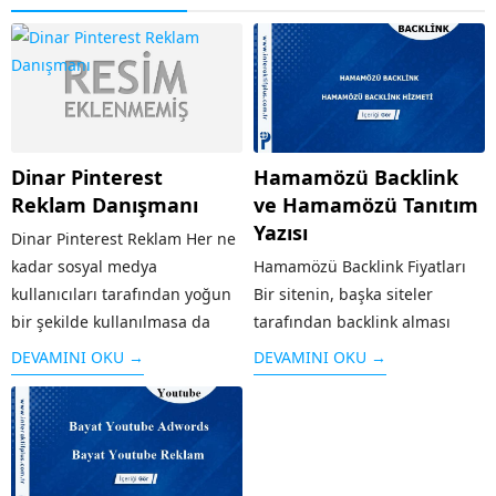
Dinar Pinterest
Hamamözü Backlink
Reklam Danışmanı
ve Hamamözü Tanıtım
Yazısı
Dinar Pinterest Reklam Her ne
kadar sosyal medya
Hamamözü Backlink Fiyatları
kullanıcıları tarafından yoğun
Bir sitenin, başka siteler
bir şekilde kullanılmasa da
tarafından backlink alması
özellikle grafik / görsel
yani kendi adresinin verilmesi,
DEVAMINI OKU →
DEVAMINI OKU →
aramaları için sık kullanılan bir
o sitenin hem reklamı olduğu
platform olan Pinterest’te yer
kadar hem de arama
almak işletmenizi öne
motorlarında üst sırada yer
çıkaracaktır. Özellikle
alması için önemli bir kriterdir.
Pinterest’in kitlesine...
Sitenin güvenilirliği arttığı...