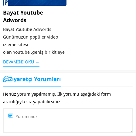
Bayat Youtube
Adwords
Bayat Youtube Adwords
Günümüzün popüler video
izleme sitesi
olan Youtube ,geniş bir kitleye
hitap etmektedir. Benzerlerine
DEVAMINI OKU →
kıyasla sunduğu kolay
arayüz,videoların çabuk
Ziyaretçi Yorumları
yüklenmesi ve diğer ek
özellikleri ile öne çıkan
Henüz yorum yapılmamış. İlk yorumu aşağıdaki form
Youtube’un ziyaretçi sayısı
aracılığıyla siz yapabilirsiniz.
fazla olunca bu alanda da...