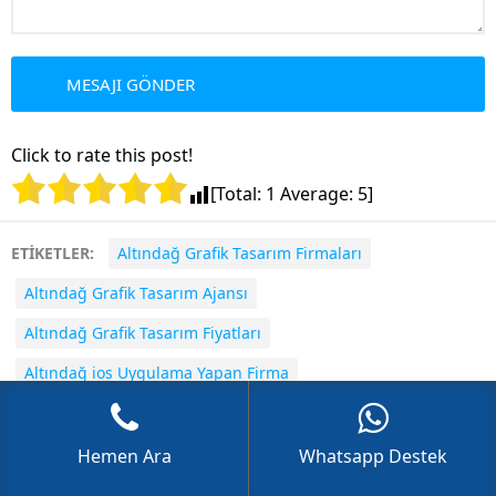
GÖKHAN GÖKMEN
Click to rate this post!
[Total:
1
Average:
5
]
ETİKETLER:
Altındağ Grafik Tasarım Firmaları
Altındağ Grafik Tasarım Ajansı
Cevap Yaz
Altındağ Grafik Tasarım Fiyatları
Altındağ ios Uygulama Yapan Firma
Altındağ Mobil Uygulama
Altındağ E-ticaret Sitesi Tasarımı
Hemen Ara
Whatsapp Destek
Altındağ Mobil Uygulama Yazılımı