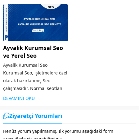
ulaşması, firma tanıtımının
yararlanabilirsiniz. Bu hizmet
yapılması, sosyal medyanın
kapsamında, faaliyet
etkin olarak kullanılması gibi
göstereceğiniz alan dikkate
özellikleri taşır. Alanında
alınarak, içeriklerin uygun bir
faaliyet gösteren diğer rakip...
şekilde ziyaretçiler tarafından
görüntülenmesi
Ayvalik Kurumsal Seo
için Bolvadin web...
ve Yerel Seo
Ayvalik Kurumsal Seo
Kurumsal Seo, işletmelere özel
olarak hazırlanmış Seo
çalışmasıdır. Normal seo’dan
farklı olarak işletmenin geniş
DEVAMINI OKU →
kesimlere ulaşması, firma
tanıtımının yapılması, sosyal
Ziyaretçi Yorumları
medyanın etkin olarak
kullanılması gibi özellikleri
Henüz yorum yapılmamış. İlk yorumu aşağıdaki form
taşır. Alanında faaliyet
aracılığıyla siz yapabilirsiniz.