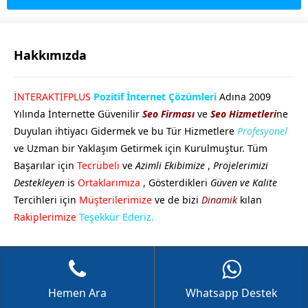
Hakkımızda
GÖKHAN GÖKMEN
İNTERAKTİFPLUS
Pozitif İnternet Çözümleri
Adına 2009
Yılında İnternette Güvenilir
Seo Firması
ve
Seo Hizmetleri
ne
Duyulan ihtiyacı Gidermek ve bu Tür Hizmetlere
Profesyonel
ve Uzman bir Yaklaşım Getirmek için Kurulmuştur. Tüm
Başarılar için
Tecrübeli
ve
Azimli Ekibimize
,
Projelerimizi
Destekleyen
is
Ortaklarımıza
, Gösterdikleri
Güven ve Kalite
Tercihleri için
Müşterilerimize
ve de bizi
Dinamik
kılan
Cevap Yaz
Rakiplerimize
Teşekkür Ederiz.
Hemen Ara
Whatsapp Destek