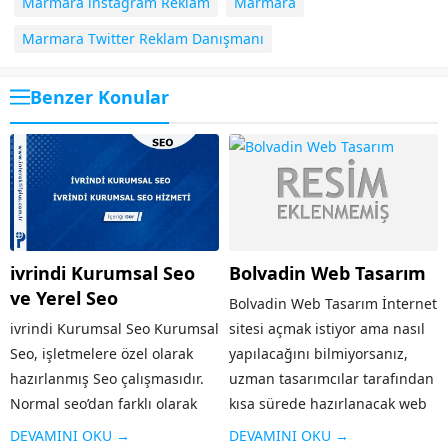
Marmara instagram Reklam
Marmara
Marmara Twitter Reklam Danışmanı
Benzer Konular
ivrindi Kurumsal Seo
Bolvadin Web Tasarım
ve Yerel Seo
Bolvadin Web Tasarım İnternet
ivrindi Kurumsal Seo Kurumsal
sitesi açmak istiyor ama nasıl
Seo, işletmelere özel olarak
yapılacağını bilmiyorsanız,
hazırlanmış Seo çalışmasıdır.
uzman tasarımcılar tarafından
Normal seo’dan farklı olarak
kısa sürede hazırlanacak web
işletmenin geniş kesimlere
tasarım hizmetinden
DEVAMINI OKU →
DEVAMINI OKU →