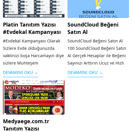
Platin Tanıtım Yazısı
SoundCloud Beğeni
#Evdekal Kampanyası
Satın Al
#Evdekal Kampanyası Olarak
SoundCloud Beğeni Satın Al
Sizlere Evde olduğunuzda
100 SoundCloud Beğeni Satın
vaktinizi boşa Harcamayın diye
Al Gerçek Hesaplar ile Beğeni
sizlere Muhteşem
Sayınızı Arttırın Ucuz ve Hızlı
Kampanyalar Hazırladık Evde
Teslimat Kesinlikle Şifre
DEVAMINI OKU →
DEVAMINI OKU →
Boş durmayın Web sitenizi
İstemiyoruz Güvenilir Ödeme
Artık Üst Sıralara Sizler
Yöntemleri 7/24 Canlı Destek
Taşıyınız. Bizler Sadece Sizlere
250 SoundCloud Beğeni Satın
Aracı olalım En uygun Fiyat
Al Gerçek Hesaplar...
Garantisi Vererek Tanıtım...
Medyaege.com.tr
Tanıtım Yazısı