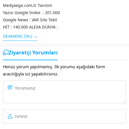
Medyaege.com.tr Tanıtım
Yazısı Google İndex : 201.000
Google News : VAR Site Tekil
HİT : 140.000 ALEXA DÜNYA :
32.113 ALEXA TR : 491 DA
DEVAMINI OKU →
Değeri : 39 PA Değeri : 40 MOZ
Değeri :...
Ziyaretçi Yorumları
Henüz yorum yapılmamış. İlk yorumu aşağıdaki form
aracılığıyla siz yapabilirsiniz.