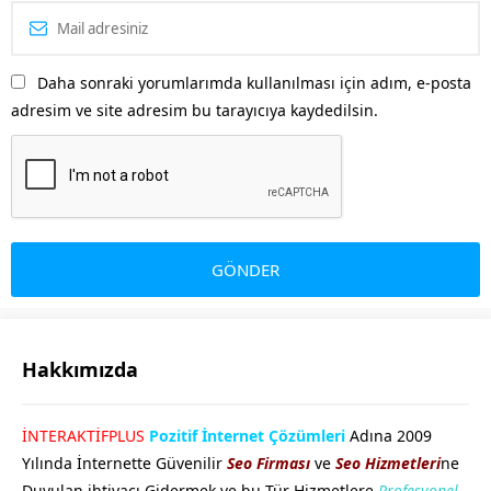
Daha sonraki yorumlarımda kullanılması için adım, e-posta
adresim ve site adresim bu tarayıcıya kaydedilsin.
Hakkımızda
GÖKHAN GÖKMEN
İNTERAKTİFPLUS
Pozitif İnternet Çözümleri
Adına 2009
Yılında İnternette Güvenilir
Seo Firması
ve
Seo Hizmetleri
ne
Duyulan ihtiyacı Gidermek ve bu Tür Hizmetlere
Profesyonel