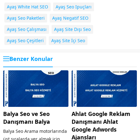
Ayaş White Hat SEO
Ayaş Seo Ipuçları
Ayaş Seo Paketleri
Ayaş Negatif SEO
Ayaş Seo Çalışması
Ayaş Site Dışı Seo
Ayaş Seo Çeşitleri
Ayaş Site İçi Seo
Benzer Konular
Balya Seo ve Seo
Ahlat Google Reklam
Danışmanı Balya
Danışmanı Ahlat
Google Adwords
Balya Seo Arama motorlarında
Ajansları
üst sıralarda yer almak için