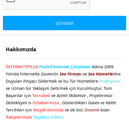
Hakkımızda
GÖKHAN GÖKMEN
İNTERAKTİFPLUS
Pozitif İnternet Çözümleri
Adına 2009
Yılında İnternette Güvenilir
Seo Firması
ve
Seo Hizmetleri
ne
Duyulan ihtiyacı Gidermek ve bu Tür Hizmetlere
Profesyonel
ve Uzman bir Yaklaşım Getirmek için Kurulmuştur. Tüm
Başarılar için
Tecrübeli
ve
Azimli Ekibimize
,
Projelerimizi
Destekleyen
is
Ortaklarımıza
, Gösterdikleri
Güven ve Kalite
Tercihleri için
Müşterilerimize
ve de bizi
Dinamik
kılan
Cevap Yaz
Rakiplerimize
Teşekkür Ederiz.