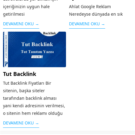
içeriğinizin uygun hale
Ahlat Google Reklam
getirilmesi
Neredeyse dünyada en sık
çalışması SEO olarak
kullanılan arama motoru olan
DEVAMINI OKU →
DEVAMINI OKU →
adlandırılır. Arama
Google’ın sunduğu reklam
motorlarının sitenizi iyi bir
modeli kişi ya da kurumların
şekilde taraması ve aranılan
web sayfalarını arama
konuya kullanıcılar tarafından
sonuçlarında üst sıralara
çabuk ulaşması için Balya
çıkaran sistemdir. Örneğin
SEO desteği almanız oldukça
“google reklam” adı altında
Tut Backlink
önemlidir. Bu...
yapılan bir aramaya...
Tut Backlink Fiyatları Bir
sitenin, başka siteler
tarafından backlink alması
yani kendi adresinin verilmesi,
o sitenin hem reklamı olduğu
kadar hem de arama
DEVAMINI OKU →
motorlarında üst sırada yer