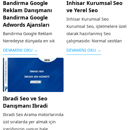
Bandirma Google
Inhisar Kurumsal Seo
Reklam Danışmanı
ve Yerel Seo
Bandirma Google
Inhisar Kurumsal Seo
Adwords Ajansları
Kurumsal Seo, işletmelere özel
Bandirma Google Reklam
olarak hazırlanmış Seo
Neredeyse dünyada en sık
çalışmasıdır. Normal seo’dan
kullanılan arama motoru olan
farklı olarak işletmenin geniş
DEVAMINI OKU →
DEVAMINI OKU →
Google’ın sunduğu reklam
kesimlere ulaşması, firma
modeli kişi ya da kurumların
tanıtımının yapılması, sosyal
web sayfalarını arama
medyanın etkin olarak
sonuçlarında üst sıralara
kullanılması gibi özellikleri
çıkaran sistemdir. Örneğin
taşır. Alanında faaliyet
“google reklam” adı altında
gösteren diğer rakip...
Ibradi Seo ve Seo
yapılan bir aramaya...
Danışmanı Ibradi
Ibradi Seo Arama motorlarında
üst sıralarda yer almak için
içeriğinizin uygun hale