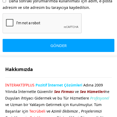
Daha sonraki yorumlarımda kullanılması için adım, e-posta
adresim ve site adresim bu tarayıcıya kaydedilsin.
Hakkımızda
GÖKHAN GÖKMEN
İNTERAKTİFPLUS
Pozitif İnternet Çözümleri
Adına 2009
Yılında İnternette Güvenilir
Seo Firması
ve
Seo Hizmetleri
ne
Duyulan ihtiyacı Gidermek ve bu Tür Hizmetlere
Profesyonel
ve Uzman bir Yaklaşım Getirmek için Kurulmuştur. Tüm
Başarılar için
Tecrübeli
ve
Azimli Ekibimize
,
Projelerimizi