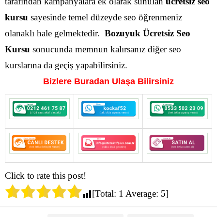
tarafından kampanyalara ek olarak sunulan
ücretsiz seo
kursu
sayesinde temel düzeyde seo öğrenmeniz
olanaklı hale gelmektedir.
Bozuyuk Ücretsiz Seo
Kursu
sonucunda memnun kalırsanız diğer seo
kurslarına da geçiş yapabilirsiniz.
Bizlere Buradan Ulaşa Bilirsiniz
Click to rate this post!
[Total:
1
Average:
5
]