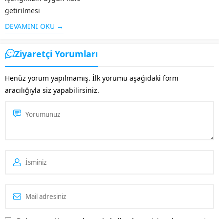
getirilmesi
çalışması SEO olarak
DEVAMINI OKU →
adlandırılır. Arama
motorlarının sitenizi iyi bir
Ziyaretçi Yorumları
şekilde taraması ve aranılan
konuya kullanıcılar tarafından
Henüz yorum yapılmamış. İlk yorumu aşağıdaki form
çabuk ulaşması için Ibradi
aracılığıyla siz yapabilirsiniz.
SEO desteği almanız oldukça
önemlidir. Bu...