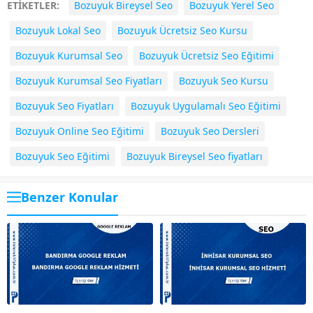
ETİKETLER:
Bozuyuk Bireysel Seo
Bozuyuk Yerel Seo
Bozuyuk Lokal Seo
Bozuyuk Ücretsiz Seo Kursu
Bozuyuk Kurumsal Seo
Bozuyuk Ücretsiz Seo Eğitimi
Bozuyuk Kurumsal Seo Fiyatları
Bozuyuk Seo Kursu
Bozuyuk Seo Fiyatları
Bozuyuk Uygulamalı Seo Eğitimi
Bozuyuk Online Seo Eğitimi
Bozuyuk Seo Dersleri
Bozuyuk Seo Eğitimi
Bozuyuk Bireysel Seo fiyatları
Benzer Konular