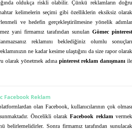
ığında oldukça riskli olabilir. Çünkü reklamların doğr
nahtar kelimelerin seçimi gibi özelliklerin eksiksiz olara
rlenmeli ve hedefin gerçekleştirilmesine yönelik adımla
ilmez yani firmamız tarafından sunulan
Gömec pinteres
anmazsanız reklamını beklediğiniz olumlu sonuçlar
eklamınızın ne kadar kesime ulaştığını da size rapor olara
ru olarak yönetmek adına
pinterest reklam danışmanı
il
c Facebook Reklam
latformlardan olan Facebook, kullanıcılarının çok olmas
sunmaktadır. Öncelikli olarak
Facebook reklam
verme
ü belirlemelidirler.
Sonra firmamız tarafından sunulaca