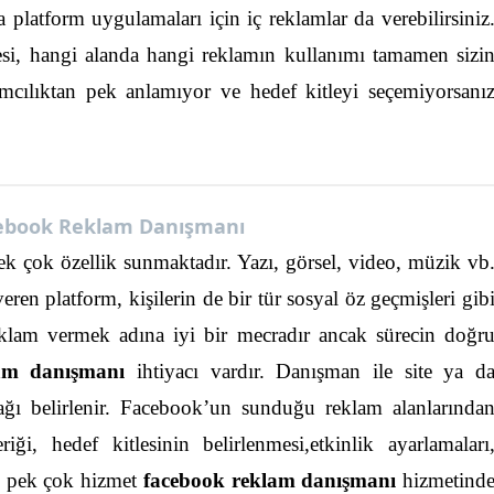
platform uygulamaları için iç reklamlar da verebilirsiniz
si, hangi alanda hangi reklamın kullanımı tamamen sizi
mcılıktan pek anlamıyor ve hedef kitleyi seçemiyorsanı
ebook Reklam Danışmanı
pek çok özellik sunmaktadır. Yazı, görsel, video, müzik vb
veren platform, kişilerin de bir tür sosyal öz geçmişleri gib
klam vermek adına iyi bir mecradır ancak sürecin doğr
am danışmanı
ihtiyacı vardır. Danışman ile site ya d
ı belirlenir.
Facebook’un sunduğu reklam alanlarında
iği, hedef kitlesinin belirlenmesi,etkinlik ayarlamaları
i pek çok hizmet
facebook reklam danışmanı
hizmetind