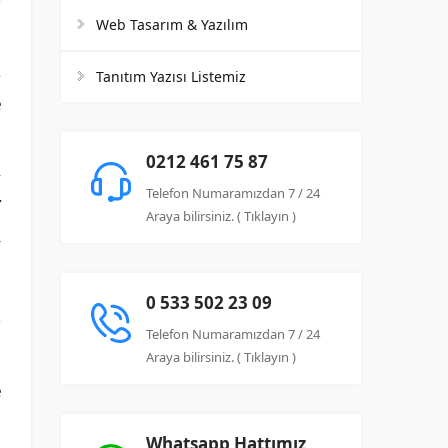
Web Tasarım & Yazılım
k
Tanıtım Yazısı Listemiz
e
u
0212 461 75 87
m
Telefon Numaramızdan 7 / 24
r
Araya bilirsiniz. ( Tıklayın )
i
0 533 502 23 09
Telefon Numaramızdan 7 / 24
Araya bilirsiniz. ( Tıklayın )
e
u
Whatsapp Hattımız