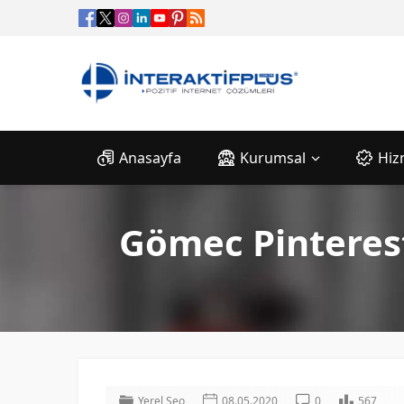
Anasayfa
Kurumsal
Hiz
Gömec Pinteres
Yerel Seo
08.05.2020
0
567