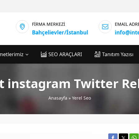
FİRMA MERKEZİ
EMAIL ADR
Bahçelievler/İstanbul
info@int
metlerimiz
SEO ARAÇLARI
Tanıtım Yazısı
t instagram Twitter R
Anasayfa
»
Yerel Seo