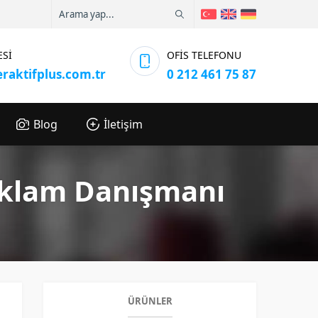
ESİ
OFİS TELEFONU
eraktifplus.com.tr
0 212 461 75 87
Blog
İletişim
eklam Danışmanı
ÜRÜNLER