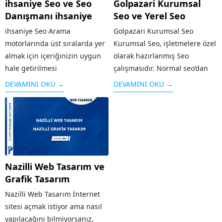
ihsaniye Seo ve Seo
Golpazari Kurumsal
Danışmanı ihsaniye
Seo ve Yerel Seo
ihsaniye Seo Arama
Golpazari Kurumsal Seo
motorlarında üst sıralarda yer
Kurumsal Seo, işletmelere özel
almak için içeriğinizin uygun
olarak hazırlanmış Seo
hale getirilmesi
çalışmasıdır. Normal seo’dan
çalışması SEO olarak
farklı olarak işletmenin geniş
DEVAMINI OKU →
DEVAMINI OKU →
adlandırılır. Arama
kesimlere ulaşması, firma
motorlarının sitenizi iyi bir
tanıtımının yapılması, sosyal
şekilde taraması ve aranılan
medyanın etkin olarak
konuya kullanıcılar tarafından
kullanılması gibi özellikleri
çabuk ulaşması için ihsaniye
taşır. Alanında faaliyet
SEO desteği almanız oldukça
gösteren diğer rakip...
Nazilli Web Tasarım ve
önemlidir. Bu...
Grafik Tasarım
Nazilli Web Tasarım İnternet
sitesi açmak istiyor ama nasıl
yapılacağını bilmiyorsanız,