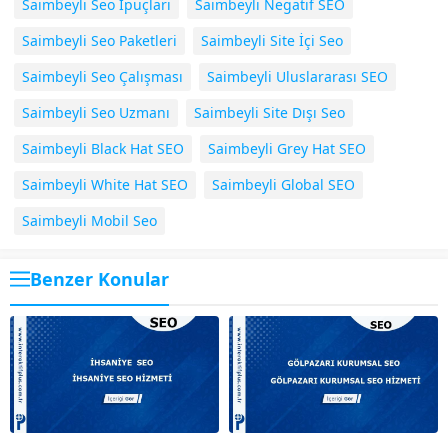
Saimbeyli Seo Ipuçları
Saimbeyli Negatif SEO
Saimbeyli Seo Paketleri
Saimbeyli Site İçi Seo
Saimbeyli Seo Çalışması
Saimbeyli Uluslararası SEO
Saimbeyli Seo Uzmanı
Saimbeyli Site Dışı Seo
Saimbeyli Black Hat SEO
Saimbeyli Grey Hat SEO
Saimbeyli White Hat SEO
Saimbeyli Global SEO
Saimbeyli Mobil Seo
Benzer Konular