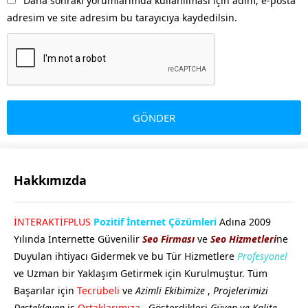
Daha sonraki yorumlarımda kullanılması için adım, e-posta
adresim ve site adresim bu tarayıcıya kaydedilsin.
Hakkımızda
GÖKHAN GÖKMEN
İNTERAKTİFPLUS
Pozitif İnternet Çözümleri
Adına 2009
Yılında İnternette Güvenilir
Seo Firması
ve
Seo Hizmetleri
ne
Duyulan ihtiyacı Gidermek ve bu Tür Hizmetlere
Profesyonel
ve Uzman bir Yaklaşım Getirmek için Kurulmuştur. Tüm
Başarılar için
Tecrübeli
ve
Azimli Ekibimize
,
Projelerimizi
Destekleyen
is
Ortaklarımıza
, Gösterdikleri
Güven ve Kalite