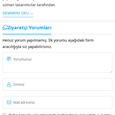
uzman tasarımcılar tarafından
kısa sürede hazırlanacak web
DEVAMINI OKU →
tasarım hizmetinden
yararlanabilirsiniz. Bu hizmet
Ziyaretçi Yorumları
kapsamında, faaliyet
göstereceğiniz alan dikkate
Henüz yorum yapılmamış. İlk yorumu aşağıdaki form
alınarak, içeriklerin uygun bir
aracılığıyla siz yapabilirsiniz.
şekilde ziyaretçiler tarafından
görüntülenmesi
için Nazilli web...