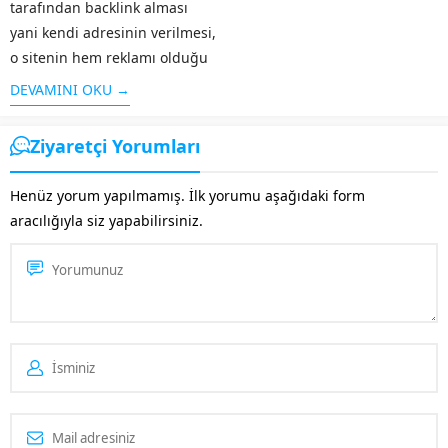
tarafından backlink alması
yani kendi adresinin verilmesi,
o sitenin hem reklamı olduğu
kadar hem de arama
DEVAMINI OKU →
motorlarında üst sırada yer
alması için önemli bir kriterdir.
Ziyaretçi Yorumları
Sitenin güvenilirliği arttığı...
Henüz yorum yapılmamış. İlk yorumu aşağıdaki form
aracılığıyla siz yapabilirsiniz.