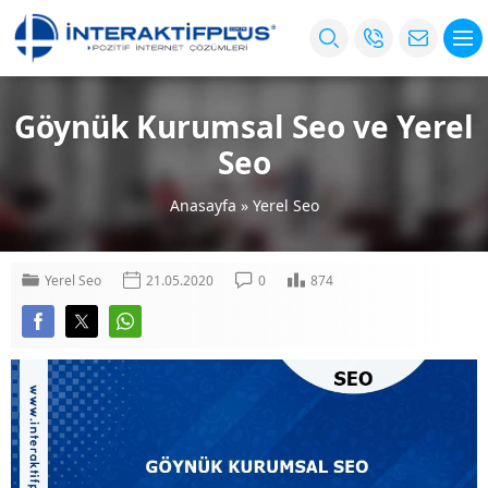
Göynük Kurumsal Seo ve Yerel
Seo
Anasayfa
»
Yerel Seo
Yerel Seo
21.05.2020
0
874