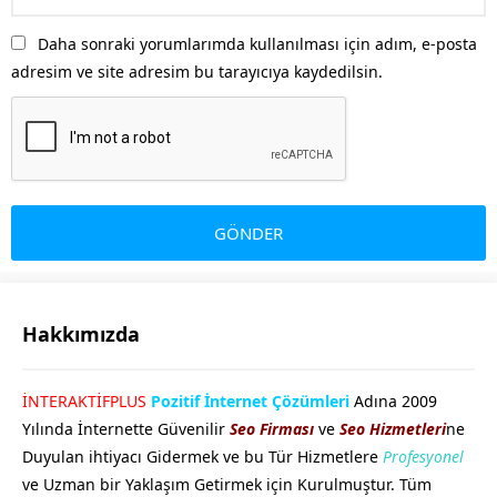
Daha sonraki yorumlarımda kullanılması için adım, e-posta
adresim ve site adresim bu tarayıcıya kaydedilsin.
Hakkımızda
GÖKHAN GÖKMEN
İNTERAKTİFPLUS
Pozitif İnternet Çözümleri
Adına 2009
Yılında İnternette Güvenilir
Seo Firması
ve
Seo Hizmetleri
ne
Duyulan ihtiyacı Gidermek ve bu Tür Hizmetlere
Profesyonel
ve Uzman bir Yaklaşım Getirmek için Kurulmuştur. Tüm