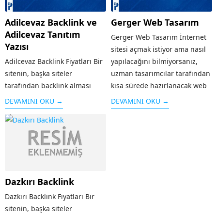
Adilcevaz Backlink ve
Gerger Web Tasarım
Adilcevaz Tanıtım
Gerger Web Tasarım İnternet
Yazısı
sitesi açmak istiyor ama nasıl
Adilcevaz Backlink Fiyatları Bir
yapılacağını bilmiyorsanız,
sitenin, başka siteler
uzman tasarımcılar tarafından
tarafından backlink alması
kısa sürede hazırlanacak web
yani kendi adresinin verilmesi,
tasarım hizmetinden
DEVAMINI OKU →
DEVAMINI OKU →
o sitenin hem reklamı olduğu
yararlanabilirsiniz. Bu hizmet
kadar hem de arama
kapsamında, faaliyet
motorlarında üst sırada yer
göstereceğiniz alan dikkate
alması için önemli bir kriterdir.
alınarak, içeriklerin uygun bir
Sitenin güvenilirliği arttığı...
şekilde ziyaretçiler tarafından
görüntülenmesi
Dazkırı Backlink
için Gerger web...
Dazkırı Backlink Fiyatları Bir
sitenin, başka siteler