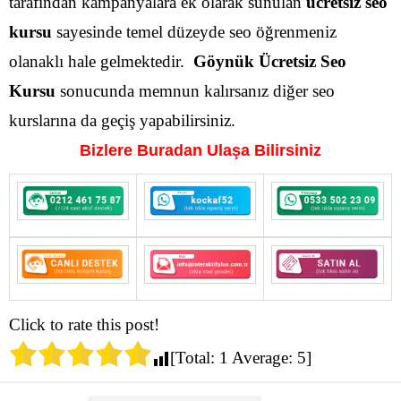
tarafından kampanyalara ek olarak sunulan
ücretsiz seo
kursu
sayesinde temel düzeyde seo öğrenmeniz
olanaklı hale gelmektedir.
Göynük Ücretsiz Seo
Kursu
sonucunda memnun kalırsanız diğer seo
kurslarına da geçiş yapabilirsiniz.
Bizlere Buradan Ulaşa Bilirsiniz
Click to rate this post!
[Total:
1
Average:
5
]