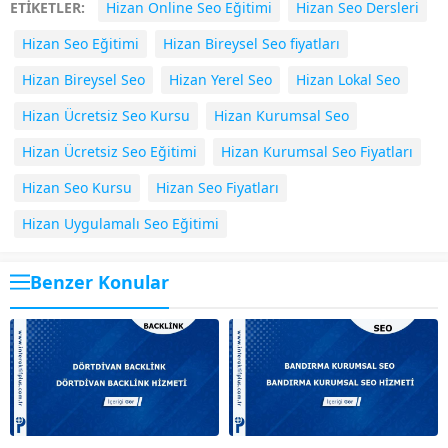
ETİKETLER:
Hizan Online Seo Eğitimi
Hizan Seo Dersleri
Hizan Seo Eğitimi
Hizan Bireysel Seo fiyatları
Hizan Bireysel Seo
Hizan Yerel Seo
Hizan Lokal Seo
Hizan Ücretsiz Seo Kursu
Hizan Kurumsal Seo
Hizan Ücretsiz Seo Eğitimi
Hizan Kurumsal Seo Fiyatları
Hizan Seo Kursu
Hizan Seo Fiyatları
Hizan Uygulamalı Seo Eğitimi
Benzer Konular