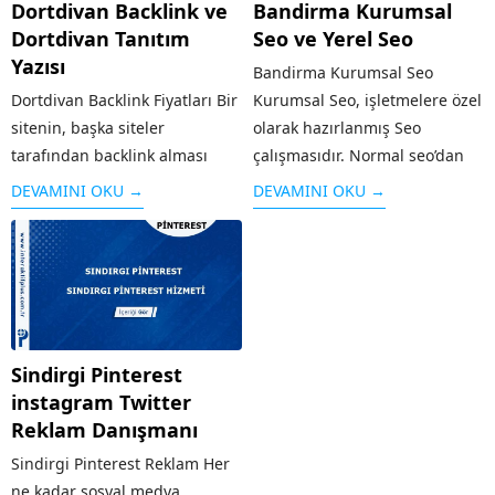
Dortdivan Backlink ve
Bandirma Kurumsal
Dortdivan Tanıtım
Seo ve Yerel Seo
Yazısı
Bandirma Kurumsal Seo
Dortdivan Backlink Fiyatları Bir
Kurumsal Seo, işletmelere özel
sitenin, başka siteler
olarak hazırlanmış Seo
tarafından backlink alması
çalışmasıdır. Normal seo’dan
yani kendi adresinin verilmesi,
farklı olarak işletmenin geniş
DEVAMINI OKU →
DEVAMINI OKU →
o sitenin hem reklamı olduğu
kesimlere ulaşması, firma
kadar hem de arama
tanıtımının yapılması, sosyal
motorlarında üst sırada yer
medyanın etkin olarak
alması için önemli bir kriterdir.
kullanılması gibi özellikleri
Sitenin güvenilirliği arttığı...
taşır. Alanında faaliyet
gösteren diğer rakip...
Sindirgi Pinterest
instagram Twitter
Reklam Danışmanı
Sindirgi Pinterest Reklam Her
ne kadar sosyal medya