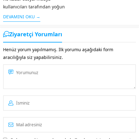
kullanıcıları tarafından yoğun
bir şekilde kullanılmasa da
DEVAMINI OKU →
özellikle grafik / görsel
aramaları için sık kullanılan bir
Ziyaretçi Yorumları
platform olan Pinterest’te yer
almak işletmenizi öne
Henüz yorum yapılmamış. İlk yorumu aşağıdaki form
çıkaracaktır. Özellikle
aracılığıyla siz yapabilirsiniz.
Pinterest’in kitlesine...