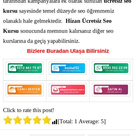
tarafından kampanyalara ek olarak sunulan
ücretsiz seo
kursu
sayesinde temel düzeyde seo öğrenmeniz
olanaklı hale gelmektedir.
Hizan Ücretsiz Seo
Kursu
sonucunda memnun kalırsanız diğer seo
kurslarına da geçiş yapabilirsiniz.
Bizlere Buradan Ulaşa Bilirsiniz
Click to rate this post!
[Total:
1
Average:
5
]