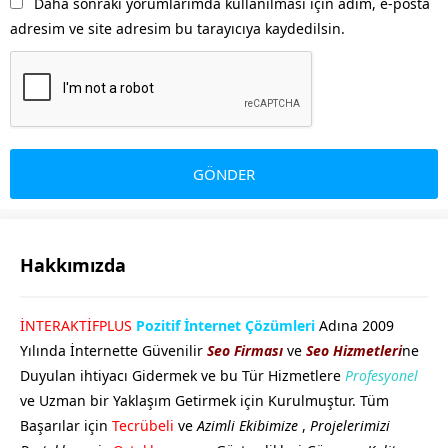
Daha sonraki yorumlarımda kullanılması için adım, e-posta
adresim ve site adresim bu tarayıcıya kaydedilsin.
Hakkımızda
GÖKHAN GÖKMEN
İNTERAKTİFPLUS
Pozitif İnternet Çözümleri
Adına 2009
Yılında İnternette Güvenilir
Seo Firması
ve
Seo Hizmetleri
ne
Duyulan ihtiyacı Gidermek ve bu Tür Hizmetlere
Profesyonel
ve Uzman bir Yaklaşım Getirmek için Kurulmuştur. Tüm
Başarılar için
Tecrübeli
ve
Azimli Ekibimize
,
Projelerimizi