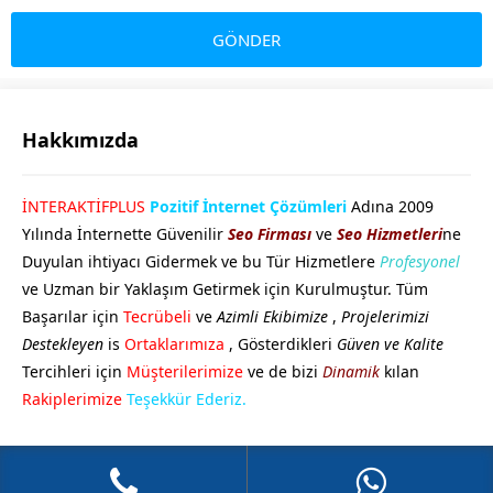
Hakkımızda
GÖKHAN GÖKMEN
İNTERAKTİFPLUS
Pozitif İnternet Çözümleri
Adına 2009
Yılında İnternette Güvenilir
Seo Firması
ve
Seo Hizmetleri
ne
Duyulan ihtiyacı Gidermek ve bu Tür Hizmetlere
Profesyonel
ve Uzman bir Yaklaşım Getirmek için Kurulmuştur. Tüm
Başarılar için
Tecrübeli
ve
Azimli Ekibimize
,
Projelerimizi
Destekleyen
is
Ortaklarımıza
, Gösterdikleri
Güven ve Kalite
Tercihleri için
Müşterilerimize
ve de bizi
Dinamik
kılan
Cevap Yaz
Rakiplerimize
Teşekkür Ederiz.