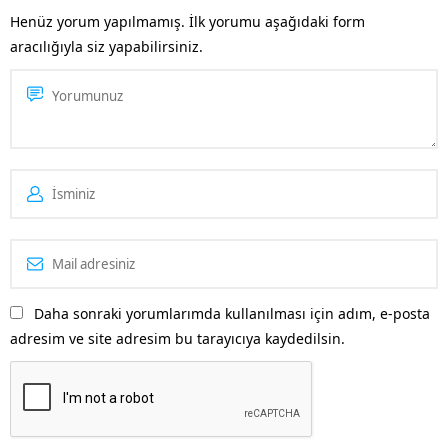
şekilde taraması ve aranılan
Henüz yorum yapılmamış. İlk yorumu aşağıdaki form
konuya kullanıcılar tarafından
aracılığıyla siz yapabilirsiniz.
çabuk ulaşması
için Sereflikochisar
SEO desteği almanız oldukça
önemlidir. Bu...
Daha sonraki yorumlarımda kullanılması için adım, e-posta
adresim ve site adresim bu tarayıcıya kaydedilsin.