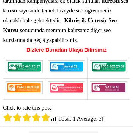
tarafından kampanyalara ek olarak sunulan
ücretsiz seo
kursu
sayesinde temel düzeyde seo öğrenmeniz
olanaklı hale gelmektedir.
Kibriscik Ücretsiz Seo
Kursu
sonucunda memnun kalırsanız diğer seo
kurslarına da geçiş yapabilirsiniz.
Bizlere Buradan Ulaşa Bilirsiniz
Click to rate this post!
[Total:
1
Average:
5
]