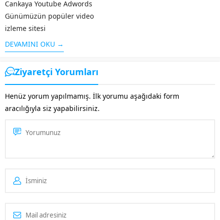
Cankaya Youtube Adwords
Günümüzün popüler video
izleme sitesi
olan Youtube ,geniş bir kitleye
DEVAMINI OKU →
hitap etmektedir. Benzerlerine
kıyasla sunduğu kolay
Ziyaretçi Yorumları
arayüz,videoların çabuk
yüklenmesi ve diğer ek
Henüz yorum yapılmamış. İlk yorumu aşağıdaki form
özellikleri ile öne çıkan
aracılığıyla siz yapabilirsiniz.
Youtube’un ziyaretçi sayısı
fazla olunca bu alanda da...