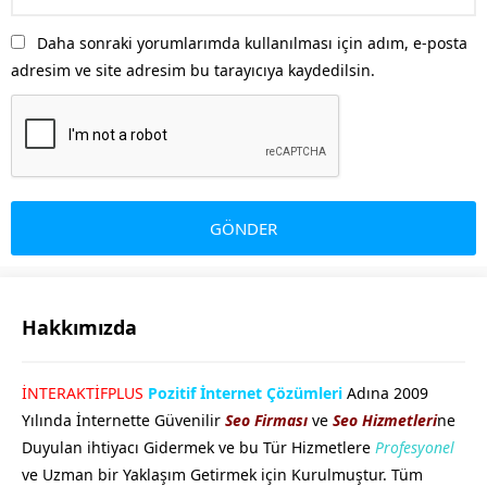
Daha sonraki yorumlarımda kullanılması için adım, e-posta
adresim ve site adresim bu tarayıcıya kaydedilsin.
Hakkımızda
GÖKHAN GÖKMEN
İNTERAKTİFPLUS
Pozitif İnternet Çözümleri
Adına 2009
Yılında İnternette Güvenilir
Seo Firması
ve
Seo Hizmetleri
ne
Duyulan ihtiyacı Gidermek ve bu Tür Hizmetlere
Profesyonel
ve Uzman bir Yaklaşım Getirmek için Kurulmuştur. Tüm