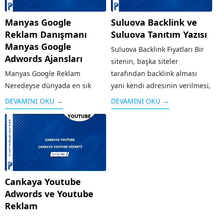
Manyas Google
Suluova Backlink ve
Reklam Danışmanı
Suluova Tanıtım Yazısı
Manyas Google
Suluova Backlink Fiyatları Bir
Adwords Ajansları
sitenin, başka siteler
Manyas Google Reklam
tarafından backlink alması
Neredeyse dünyada en sık
yani kendi adresinin verilmesi,
kullanılan arama motoru olan
o sitenin hem reklamı olduğu
DEVAMINI OKU →
DEVAMINI OKU →
Google’ın sunduğu reklam
kadar hem de arama
modeli kişi ya da kurumların
motorlarında üst sırada yer
web sayfalarını arama
alması için önemli bir kriterdir.
sonuçlarında üst sıralara
Sitenin güvenilirliği arttığı...
çıkaran sistemdir. Örneğin
“google reklam” adı altında
Cankaya Youtube
yapılan bir aramaya...
Adwords ve Youtube
Reklam