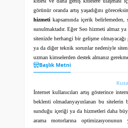
kitlesi ve daha geniş kitlelere ulaşması i
görünür oranda artış yaşadığını göreceksini
hizmeti
kapsamında içerik belirlemeden, 
sunulmaktadır.
Eğer Seo hizmeti almaz ya 
sitenizde herhangi bir gelişme olmayacağı 
ya da diğer teknik sorunlar nedeniyle site
uzman kimselerden destek almanız gerekme
Başlık Metni
Kusa
İnternet kullanıcıları artış gösterince int
beklenti olmadanyayınlanan bu sitelerin 
sunduğu içeriği ya da hizmetleri daha büyü
arama motorlarına optimizasyonunun yap