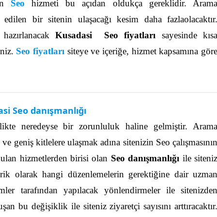
lan
Seo
hizmeti bu açıdan oldukça gereklidir. Aram
 edilen bir sitenin ulaşacağı kesim daha fazlaolacaktır
e hazırlanacak
Kusadasi Seo fiyatları
sayesinde kıs
iniz.
Seo fiyatları
siteye ve içeriğe, hizmet kapsamına gör
si Seo danışmanlığı
rlikte neredeyse bir zorunluluk haline gelmiştir. Aram
i ve geniş kitlelere ulaşmak adına sitenizin Seo çalışmasını
ulan hizmetlerden birisi olan
Seo danışmanlığı
ile siteni
erik olarak hangi düzenlemelerin gerektiğine dair uzma
imler tarafından yapılacak yönlendirmeler ile sitenizde
şan bu değişiklik ile siteniz ziyaretçi sayısını arttıracaktır