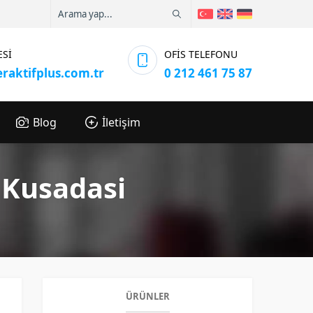
ESİ
OFİS TELEFONU
eraktifplus.com.tr
0 212 461 75 87
Blog
İletişim
 Kusadasi
ÜRÜNLER