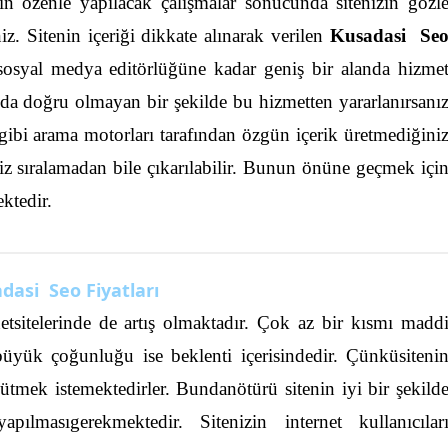
çin özenle yapılacak çalışmalar sonucunda sitenizin gözl
z. Sitenin içeriği dikkate alınarak verilen
Kusadasi Se
sosyal medya editörlüğüne kadar geniş bir alanda hizme
da doğru olmayan bir şekilde bu hizmetten yararlanırsanı
gibi arama motorları tarafından özgün içerik üretmediğini
niz sıralamadan bile çıkarılabilir. Bunun önüne geçmek içi
ktedir.
dasi Seo Fiyatları
ernetsitelerinde de artış olmaktadır. Çok az bir kısmı madd
büyük çoğunluğu ise beklenti içerisindedir. Çünküsiteni
tmek istemektedirler. Bundanötürü sitenin iyi bir şekild
ılmasıgerekmektedir. Sitenizin internet kullanıcılar