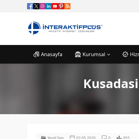
Anasayfa
Kurumsal
Hiz
Kusadasi
Yerel Seo
02.05.2020
0
955