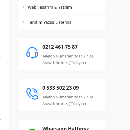
Web Tasarım & Yazılım
n
Tanıtım Yazısı Listemiz
l
n
0212 461 75 87
i
Telefon Numaramızdan 7 / 24
r
Araya bilirsiniz. ( Tıklayın )
i
0 533 502 23 09
Telefon Numaramızdan 7 / 24
Araya bilirsiniz. ( Tıklayın )
f
Whatsapp Hattımız