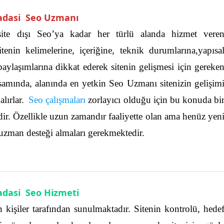
adasi Seo Uzmanı
n site dışı Seo’ya kadar her türlü alanda hizmet vere
tenin kelimelerine, içeriğine, teknik durumlarına,yapısa
paylaşımlarına dikkat ederek sitenin gelişmesi için gereke
samında, alanında en yetkin Seo Uzmanı sitenizin gelişim
alırlar.
Seo çalışmaları
zorlayıcı olduğu için bu konuda bi
r. Özellikle uzun zamandır faaliyette olan ama henüz yen
 uzman desteği almaları gerekmektedir.
dasi Seo Hizmeti
n kişiler tarafından sunulmaktadır. Sitenin kontrolü, hede