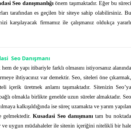
dasi Seo danışmanlığı
önem taşımaktadır. Eğer bu sürec
rı tarafından es geçilen bir siteye sahip olabilirsiniz. B
nizi karşılayacak firmamız ile çalışmanız oldukça yararl
asi Seo Danışmanı
k hem de yapı itibariyle farklı olmasını istiyorsanız alanınd
meye ihtiyacınız var demektir. Seo, siteleri öne çıkarmak
teli içerik üretmek anlamı taşımaktadır. Sitenizin Seo’y
 bağlı olmakla birlikte genelde uzun süreler almaktadır.
Se
ılmaya kalkışıldığında ise süreç uzamakta ve yarım yapıla
e gelmektedir.
Kusadasi Seo danışmanı
tam bu noktad
 ve uygun müdahaleler ile sitenin içeriğini nitelikli bir hal