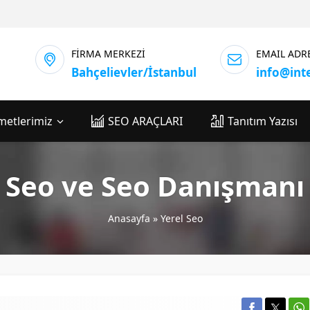
FİRMA MERKEZİ
EMAIL ADR
Bahçelievler/İstanbul
info@int
metlerimiz
SEO ARAÇLARI
Tanıtım Yazısı
 Seo ve Seo Danışmanı
Anasayfa
»
Yerel Seo