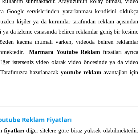
ay kullanım sunmaktadır. Arayüzünün kolay olması, vide
ca Google servislerinden yararlanması kendisini oldukç
üzden kişiler ya da kurumlar tarafından reklam açısında
i ya da izleme esnasında beliren reklamlar geniş bir kesim
gözden kaçma ihtimali varken, videoda beliren reklamla
nmektedir.
Marmara Youtube Reklam
fırsatları ayrıc
Eğer isterseniz video olarak video öncesinde ya da vide
. Tarafımızca hazırlanacak
youtube reklam
avantajları içi
utube Reklam Fiyatları
 fiyatları
diğer sitelere göre biraz yüksek olabilmektedir