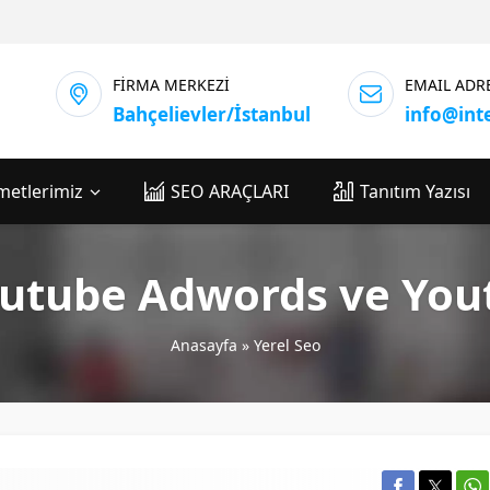
FİRMA MERKEZİ
EMAIL ADR
Bahçelievler/İstanbul
info@int
metlerimiz
SEO ARAÇLARI
Tanıtım Yazısı
utube Adwords ve You
Anasayfa
»
Yerel Seo