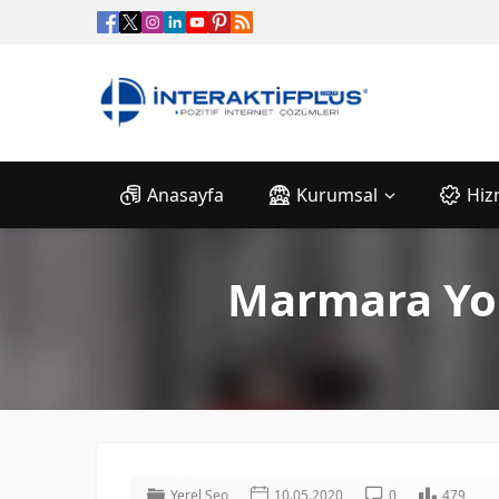
Anasayfa
Kurumsal
Hiz
Marmara Yo
Yerel Seo
10.05.2020
0
479