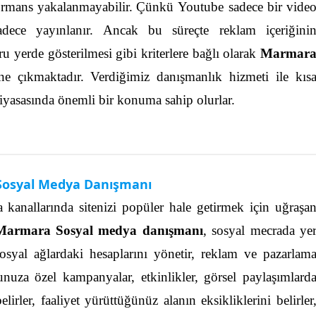
rmans yakalanmayabilir.
Çünkü Youtube sadece bir vide
adece yayınlanır. Ancak bu süreçte reklam içeriğini
ru yerde gösterilmesi gibi kriterlere bağlı olarak
Marmar
öne çıkmaktadır. Verdiğimiz danışmanlık hizmeti ile kıs
 piyasasında önemli bir konuma sahip olurlar.
osyal Medya Danışmanı
anallarında sitenizi popüler hale getirmek için uğraşa
Marmara Sosyal medya danışmanı
, sosyal mecrada ye
osyal ağlardaki hesaplarını yönetir, reklam ve pazarlam
umunuza özel kampanyalar, etkinlikler, görsel paylaşımlard
lirler, faaliyet yürüttüğünüz alanın eksikliklerini belirler