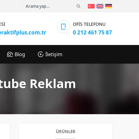
ESİ
OFİS TELEFONU
eraktifplus.com.tr
0 212 461 75 87
Blog
İletişim
tube Reklam
ÜRÜNLER