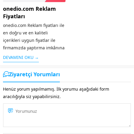
göstermektedir. Bu fiyat
gösterim sıklığına göre de
onedio.com Reklam
belirleme özelliklerinin tümü
artış ya da azalış
Fiyatları
sondakika.com banner...
göstermektedir. Bu fiyat
değerlendirme...
onedio.com Reklam fiyatları ile
en doğru ve en kaliteli
içerikleri uygun fiyatlar ile
firmamızda yaptırma imkânına
sahip olabilirsiniz. onedio.com
DEVAMINI OKU →
reklam ücretleri içeriklerinizin
ve sizin bu iş için ne kadar bir
Ziyaretçi Yorumları
bütçe ayırdığınıza bağlı olarak
değişkenlik...
Henüz yorum yapılmamış. İlk yorumu aşağıdaki form
aracılığıyla siz yapabilirsiniz.