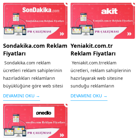
Sondakika.com Reklam
Yeniakit.com.tr
Fiyatları
Reklam Fiyatları
Sondakika.com reklam
Yeniakit.com.trreklam
ücretleri reklam sahiplerinin
ücretleri, reklam sahiplerinin
hazırladıkları reklamların
hazırlayarak web sitesine
büyüklüğüne göre web sitesi
sunduğu reklamların
sahipleri tarafından
büyüklüğüne göre
DEVAMINI OKU →
DEVAMINI OKU →
belirlenmektedir. Ayrıca bu
yeniakit.com.tr tarafından
reklamların fiyatları
değişiklik göstererek
sondakika.com bülten yayınları
belirlenmektedir. Ayrıca fiyatlar
esnasında görüntüleme
reklamların yeniakit.com.tr
sıklığına göre de değişiklik
bülten yayınları esnasında