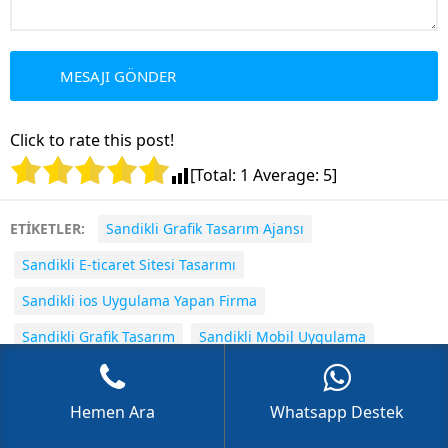
GÖKHAN GÖKMEN
Click to rate this post!
[Total:
1
Average:
5
]
ETİKETLER:
Sandikli Grafik Tasarım Ajansı
Sandikli E-ticaret Sitesi Tasarımı
Cevap Yaz
Sandikli ios Uygulama Yapan Firma
Sandikli Grafik Tasarım
Sandikli Mobil Uygulama
Sandikli Mobil Uygulama Yazılımı
Sandikli Grafik Tasarım Fiyatları
Hemen Ara
Whatsapp Destek
Sandikli Android Uygulama Yapan Firma