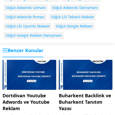
Söğüt Adwords Uzmanı
Söğüt Adwords Danışmanı
Söğüt Adwords firması
Söğüt LSI Tabanlı Makale
Söğüt LSI Uyumlu Makale
Söğüt Google Reklam
Söğüt Google Reklam Danışmanı
Benzer Konular
Dortdivan Youtube
Buharkent Backlink ve
Adwords ve Youtube
Buharkent Tanıtım
Reklam
Yazısı