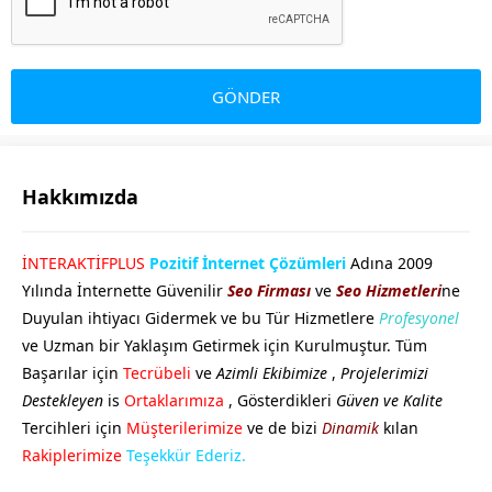
Hakkımızda
GÖKHAN GÖKMEN
İNTERAKTİFPLUS
Pozitif İnternet Çözümleri
Adına 2009
Yılında İnternette Güvenilir
Seo Firması
ve
Seo Hizmetleri
ne
Duyulan ihtiyacı Gidermek ve bu Tür Hizmetlere
Profesyonel
ve Uzman bir Yaklaşım Getirmek için Kurulmuştur. Tüm
Başarılar için
Tecrübeli
ve
Azimli Ekibimize
,
Projelerimizi
Destekleyen
is
Ortaklarımıza
, Gösterdikleri
Güven ve Kalite
Tercihleri için
Müşterilerimize
ve de bizi
Dinamik
kılan
Cevap Yaz
Rakiplerimize
Teşekkür Ederiz.