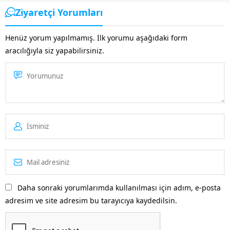
aramaları için sık kullanılan bir
Ziyaretçi Yorumları
platform olan Pinterest’te yer
almak işletmenizi öne
Henüz yorum yapılmamış. İlk yorumu aşağıdaki form
çıkaracaktır. Özellikle
aracılığıyla siz yapabilirsiniz.
Pinterest’in kitlesine...
Daha sonraki yorumlarımda kullanılması için adım, e-posta
adresim ve site adresim bu tarayıcıya kaydedilsin.