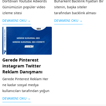
Dortdivan Youtube Adwords
Buharkent Backlink Fiyatları Bir
Günümüzün popüler video
sitenin, başka siteler
izleme sitesi
tarafından backlink alması
olan Youtube ,geniş bir kitleye
yani kendi adresinin verilmesi,
DEVAMINI OKU →
DEVAMINI OKU →
hitap etmektedir. Benzerlerine
o sitenin hem reklamı olduğu
kıyasla sunduğu kolay
kadar hem de arama
arayüz,videoların çabuk
motorlarında üst sırada yer
yüklenmesi ve diğer ek
alması için önemli bir kriterdir.
özellikleri ile öne çıkan
Sitenin güvenilirliği arttığı...
Youtube’un ziyaretçi sayısı
Gerede Pinterest
fazla olunca bu alanda da...
instagram Twitter
Reklam Danışmanı
Gerede Pinterest Reklam Her
ne kadar sosyal medya
kullanıcıları tarafından yoğun
bir şekilde kullanılmasa da
DEVAMINI OKU →
özellikle grafik / görsel