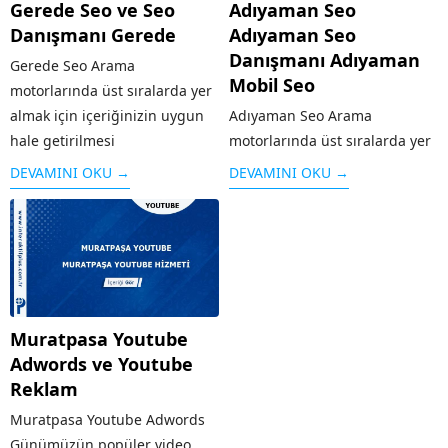
Gerede Seo ve Seo
Adıyaman Seo
Danışmanı Gerede
Adıyaman Seo
Danışmanı Adıyaman
Gerede Seo Arama
Mobil Seo
motorlarında üst sıralarda yer
almak için içeriğinizin uygun
Adıyaman Seo Arama
hale getirilmesi
motorlarında üst sıralarda yer
çalışması SEO olarak
almak için içeriğinizin uygun
DEVAMINI OKU →
DEVAMINI OKU →
adlandırılır. Arama
hale getirilmesi
motorlarının sitenizi iyi bir
çalışması SEO olarak
şekilde taraması ve aranılan
adlandırılır. Arama
konuya kullanıcılar tarafından
motorlarının sitenizi iyi bir
çabuk ulaşması için Gerede
şekilde taraması ve aranılan
SEO desteği almanız oldukça
konuya kullanıcılar tarafından
Muratpasa Youtube
önemlidir. Bu...
çabuk ulaşması için Adıyaman
Adwords ve Youtube
SEO desteği almanız oldukça
Reklam
önemlidir. Bu...
Muratpasa Youtube Adwords
Günümüzün popüler video