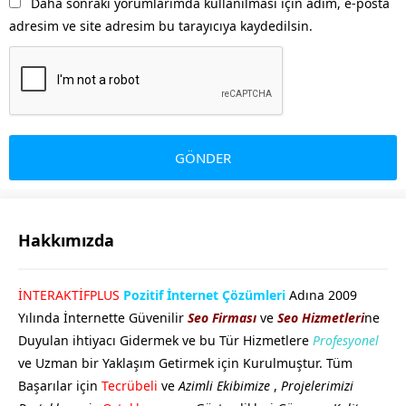
Daha sonraki yorumlarımda kullanılması için adım, e-posta
adresim ve site adresim bu tarayıcıya kaydedilsin.
Hakkımızda
GÖKHAN GÖKMEN
İNTERAKTİFPLUS
Pozitif İnternet Çözümleri
Adına 2009
Yılında İnternette Güvenilir
Seo Firması
ve
Seo Hizmetleri
ne
Duyulan ihtiyacı Gidermek ve bu Tür Hizmetlere
Profesyonel
ve Uzman bir Yaklaşım Getirmek için Kurulmuştur. Tüm
Başarılar için
Tecrübeli
ve
Azimli Ekibimize
,
Projelerimizi