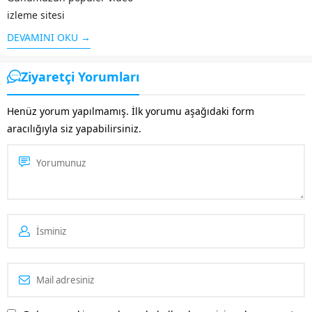
izleme sitesi
olan Youtube ,geniş bir kitleye
DEVAMINI OKU →
hitap etmektedir. Benzerlerine
kıyasla sunduğu kolay
Ziyaretçi Yorumları
arayüz,videoların çabuk
yüklenmesi ve diğer ek
Henüz yorum yapılmamış. İlk yorumu aşağıdaki form
özellikleri ile öne çıkan
aracılığıyla siz yapabilirsiniz.
Youtube’un ziyaretçi sayısı
fazla olunca bu alanda da...