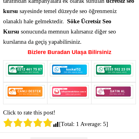
tarafından kampanyalara ek olarak sunulan
ücretsiz seo
kursu
sayesinde temel düzeyde seo öğrenmeniz
olanaklı hale gelmektedir.
Söke Ücretsiz Seo
Kursu
sonucunda memnun kalırsanız diğer seo
kurslarına da geçiş yapabilirsiniz.
Bizlere Buradan Ulaşa Bilirsiniz
Click to rate this post!
[Total:
1
Average:
5
]