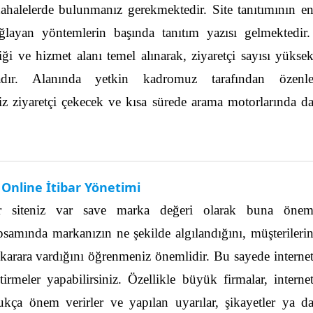
dahalelerde bulunmanız gerekmektedir. Site tanıtımının e
ağlayan yöntemlerin başında tanıtım yazısı gelmektedir
riği ve hizmet alanı temel alınarak, ziyaretçi sayısı yükse
aktadır. Alanında yetkin kadromuz tarafından özenl
z ziyaretçi çekecek ve kısa sürede arama motorlarında d
Online İtibar Yönetimi
 bir siteniz var save marka değeri olarak buna öne
samında markanızın ne şekilde algılandığını, müşterileri
i karara vardığını öğrenmeniz önemlidir. Bu sayede interne
tirmeler yapabilirsiniz.
Özellikle büyük firmalar, interne
dukça önem verirler ve yapılan uyarılar, şikayetler ya d