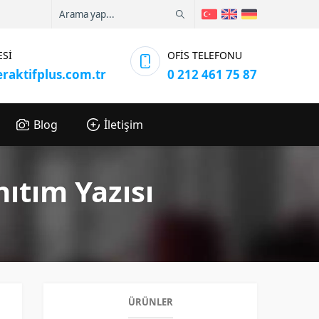
ESİ
OFİS TELEFONU
eraktifplus.com.tr
0 212 461 75 87
Blog
İletişim
ıtım Yazısı
ÜRÜNLER