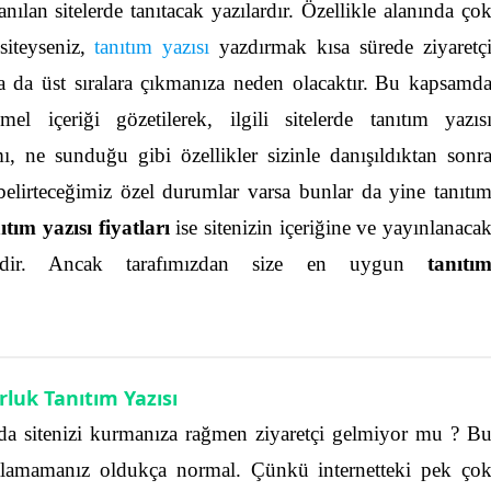
nılan sitelerde tanıtacak yazılardır. Özellikle alanında ço
siteyseniz,
tanıtım yazısı
yazdırmak kısa sürede ziyaretç
a da üst sıralara çıkmanıza neden olacaktır.
Bu kapsamd
el içeriği gözetilerek, ilgili sitelerde tanıtım yazıs
mı, ne sunduğu gibi özellikler sizinle danışıldıktan sonr
belirteceğimiz özel durumlar varsa bunlar da yine tanıtı
tım yazısı fiyatları
ise sitenizin içeriğine ve yayınlanaca
ektedir. Ancak tarafımızdan size en uygun
tanıtı
rluk Tanıtım Yazısı
 da sitenizi kurmanıza rağmen ziyaretçi gelmiyor mu ? B
alamamanız oldukça normal. Çünkü internetteki pek ço