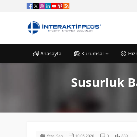
Anasayfa
Kurumsal
Hiz
Susurluk B
Yerel Seo
10.05.2020
0
839