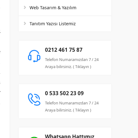
Web Tasarım & Yazılım
Tanıtım Yazısı Listemiz
z
.
0212 461 75 87
e
Telefon Numaramızdan 7 / 24
n
Araya bilirsiniz. ( Tıklayın )
ı
a
r
0 533 502 23 09
k
Telefon Numaramızdan 7 / 24
Araya bilirsiniz. ( Tıklayın )
p
Whatsapp Hattımız