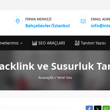
FİRMA MERKEZİ
EMAIL ADR
Bahçelievler/İstanbul
info@int
metlerimiz
SEO ARAÇLARI
Tanıtım Yazısı
acklink ve Susurluk Tan
Anasayfa
»
Yerel Seo