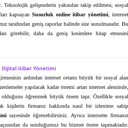
.
Teknolojik gelişmelerin yakından takip edilmesi, sosya
uları kapsayan
Susurluk online itibar yönetimi
, interne
mız tarafından geniş raporlar halinde size sunulmasıdır. B
ları görebilir, daha da geniş kesimlere hitap etmesin
Dijital itibar Yönetimi
irmesinin ardından internet ortamı büyük bir sosyal ala
zenlemeler yapılacak kadar önemi artan internet aleminde
da olduğunu öğrenmek büyük önem taşır.
Özellikle sosya
ak kişilerin firmanız hakkında nasıl bir izlenime sahi
imi
sayesinde öğrenebilirsiniz. Ayrıca internette firmanı
 açısından da sunduğumuz bu hizmet önem taşımaktadır