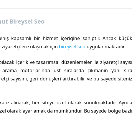
ut Bireysel Seo
niş kapsamlı bir hizmet içeriğine sahiptir. Ancak küçü
iş ziyaretçilere ulaşmak için
bireysel seo
uygulanmaktadır.
acak içerik ve tasarımsal düzenlemeler ile ziyaretçi sayıs
 arama motorlarında üst sıralarda çıkmanın yanı sır
retçi sayısını, geri dönüşleri arttırabilir ve bu sayede siteni
ikkate alınarak, her siteye özel olarak sunulmaktadır. Ayrıc
özel olarak ayarlamak da mümkündür. Bu sayede bölge bazl