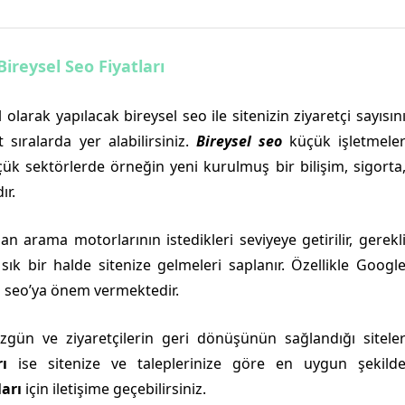
ireysel Seo Fiyatları
olarak yapılacak bireysel seo ile sitenizin ziyaretçi sayısın
 sıralarda yer alabilirsiniz.
Bireysel seo
küçük işletmele
çük sektörlerde örneğin yeni kurulmuş bir bilişim, sigorta
ır.
n arama motorlarının istedikleri seviyeye getirilir, gerekl
n sık bir halde sitenize gelmeleri saplanır. Özellikle Googl
l seo’ya önem vermektedir.
özgün ve ziyaretçilerin geri dönüşünün sağlandığı sitele
ı
ise sitenize ve taleplerinize göre en uygun şekild
ları
için iletişime geçebilirsiniz.