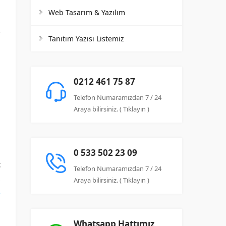
Web Tasarım & Yazılım
Tanıtım Yazısı Listemiz
a
0212 461 75 87
h
Telefon Numaramızdan 7 / 24
ş
Araya bilirsiniz. ( Tıklayın )
n
0 533 502 23 09
t
Telefon Numaramızdan 7 / 24
,
Araya bilirsiniz. ( Tıklayın )
o
Whatsapp Hattımız