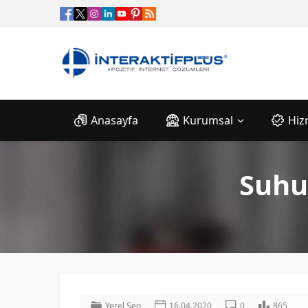
Anasayfa
Kurumsal
Hiz
Suhu
Yerel Seo
16.04.2020
0
865