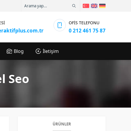
ESİ
OFİS TELEFONU
eraktifplus.com.tr
0 212 461 75 87
Blog
İletişim
l Seo
ÜRÜNLER