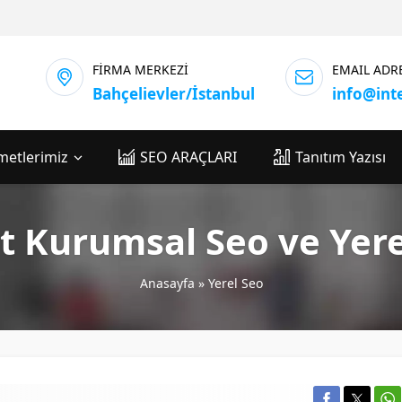
FİRMA MERKEZİ
EMAIL ADR
Bahçelievler/İstanbul
info@int
metlerimiz
SEO ARAÇLARI
Tanıtım Yazısı
t Kurumsal Seo ve Yere
Anasayfa
»
Yerel Seo