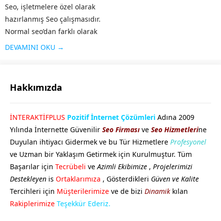
Seo, işletmelere özel olarak
hazırlanmış Seo çalışmasıdır.
Normal seo’dan farklı olarak
işletmenin geniş kesimlere
DEVAMINI OKU →
ulaşması, firma tanıtımının
yapılması, sosyal medyanın
etkin olarak kullanılması gibi
Hakkımızda
özellikleri taşır. Alanında
faaliyet gösteren diğer rakip...
GÖKHAN GÖKMEN
İNTERAKTİFPLUS
Pozitif İnternet Çözümleri
Adına 2009
Yılında İnternette Güvenilir
Seo Firması
ve
Seo Hizmetleri
ne
Duyulan ihtiyacı Gidermek ve bu Tür Hizmetlere
Profesyonel
ve Uzman bir Yaklaşım Getirmek için Kurulmuştur. Tüm
Başarılar için
Tecrübeli
ve
Azimli Ekibimize
,
Projelerimizi
Destekleyen
is
Ortaklarımıza
, Gösterdikleri
Güven ve Kalite
Tercihleri için
Müşterilerimize
ve de bizi
Dinamik
kılan
Cevap Yaz
Rakiplerimize
Teşekkür Ederiz.