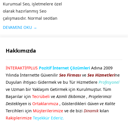
Kurumsal Seo, işletmelere özel
olarak hazırlanmış Seo
çalışmasıdır. Normal seo’dan
farklı olarak işletmenin geniş
DEVAMINI OKU →
kesimlere ulaşması, firma
tanıtımının yapılması, sosyal
medyanın etkin olarak
Hakkımızda
kullanılması gibi özellikleri
taşır. Alanında faaliyet
GÖKHAN GÖKMEN
İNTERAKTİFPLUS
Pozitif İnternet Çözümleri
Adına 2009
gösteren diğer rakip...
Yılında İnternette Güvenilir
Seo Firması
ve
Seo Hizmetleri
ne
Duyulan ihtiyacı Gidermek ve bu Tür Hizmetlere
Profesyonel
ve Uzman bir Yaklaşım Getirmek için Kurulmuştur. Tüm
Başarılar için
Tecrübeli
ve
Azimli Ekibimize
,
Projelerimizi
Destekleyen
is
Ortaklarımıza
, Gösterdikleri
Güven ve Kalite
Tercihleri için
Müşterilerimize
ve de bizi
Dinamik
kılan
Cevap Yaz
Rakiplerimize
Teşekkür Ederiz.