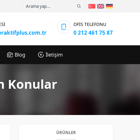
ESİ
OFİS TELEFONU
eraktifplus.com.tr
0 212 461 75 87
Blog
İletişim
en Konular
ÜRÜNLER