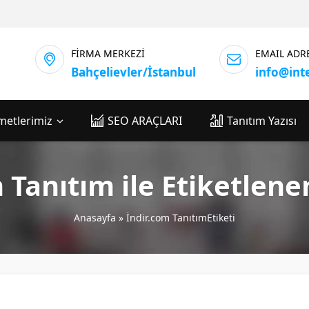
FİRMA MERKEZİ
EMAIL ADR
Bahçelievler/İstanbul
info@int
metlerimiz
SEO ARAÇLARI
Tanıtım Yazısı
 Tanıtım ile Etiketlen
Anasayfa
»
İndir.com TanıtımEtiketi