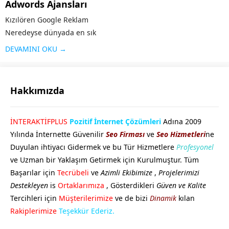
Adwords Ajansları
Kızılören Google Reklam
Neredeyse dünyada en sık
kullanılan arama motoru olan
DEVAMINI OKU →
Google’ın sunduğu reklam
modeli kişi ya da kurumların
web sayfalarını arama
Hakkımızda
sonuçlarında üst sıralara
çıkaran sistemdir. Örneğin
GÖKHAN GÖKMEN
İNTERAKTİFPLUS
Pozitif İnternet Çözümleri
Adına 2009
“google reklam” adı altında
Yılında İnternette Güvenilir
Seo Firması
ve
Seo Hizmetleri
ne
yapılan bir aramaya...
Duyulan ihtiyacı Gidermek ve bu Tür Hizmetlere
Profesyonel
ve Uzman bir Yaklaşım Getirmek için Kurulmuştur. Tüm
Başarılar için
Tecrübeli
ve
Azimli Ekibimize
,
Projelerimizi
Destekleyen
is
Ortaklarımıza
, Gösterdikleri
Güven ve Kalite
Tercihleri için
Müşterilerimize
ve de bizi
Dinamik
kılan
Cevap Yaz
Rakiplerimize
Teşekkür Ederiz.