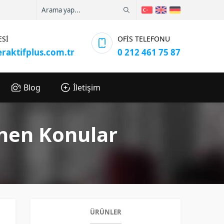
ESİ
OFİS TELEFONU
eraktifplus.com.tr
0 212 461 75 87
Blog
İletişim
enen Konular
ÜRÜNLER