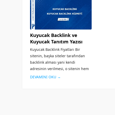
Kuyucak Backlink ve
Kuyucak Tanıtım Yazısı
Kuyucak Backlink Fiyatları Bir
sitenin, başka siteler tarafından
backlink alması yani kendi
adresinin verilmesi, o sitenin hem
reklamı olduğu kadar hem de
DEVAMINI OKU →
arama motorlarında üst sırada yer
alması için önemli bir kriterdir.
Sitenin güvenilirliği arttığı...