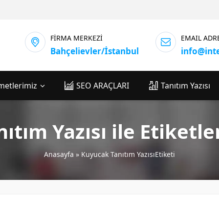
FİRMA MERKEZİ
EMAIL ADR
Bahçelievler/İstanbul
info@int
metlerimiz
SEO ARAÇLARI
Tanıtım Yazısı
ıtım Yazısı ile Etiketl
Anasayfa
»
Kuyucak Tanıtım YazısıEtiketi